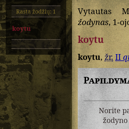
Vytautas M
Rasta žodžių: 1
žodynas
, 1-oj
koytu
koytu
koytu
,
žr.
II
q
Papildym
Norite p
žodyno 