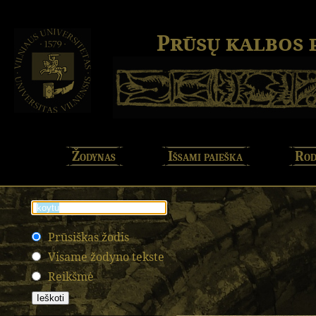
Prūsų kalbos
Žodynas
Išsami paieška
Rod
Prūsiškas žodis
Visame žodyno tekste
Reikšmė