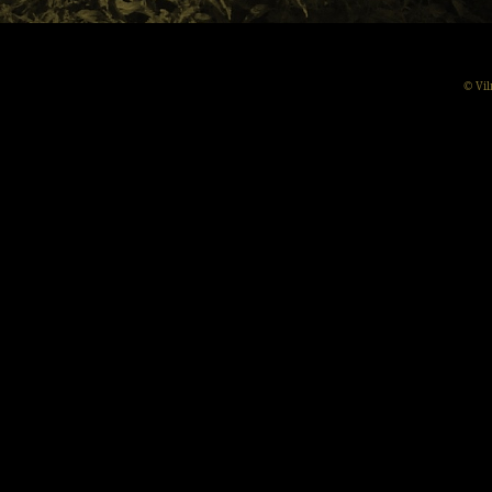
© Vil