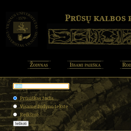
Prūsų kalbos
Žodynas
Išsami paieška
Rod
Prūsiškas žodis
Visame žodyno tekste
Reikšmė