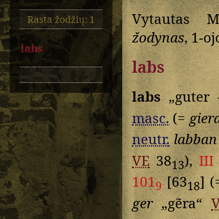
Vytautas M
Rasta žodžių: 1
žodynas
, 1-o
labs
labs
labs
„guter 
masc.
(=
gier
neutr.
labban
VE
38
),
III
13
101
[63
] 
9
18
ger
„gẽra“