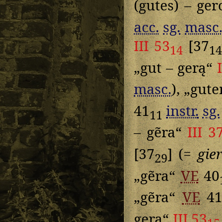
(gutes) – ge
acc.
sg.
masc
III 53
[37
14
1
„gut – gerą“
masc.
), „gut
41
instr.
sg.
11
– gẽra“
III 3
[37
] (=
gie
29
„gẽra“
VE
40
„gẽra“
VE
4
gerą“
III 53