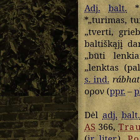
Adj.
balt.
*
*„turimas, tu
„tverti, gri
baltiškąjį d
„būti lenki
„lenktas (pa
s. ind.
rábhat
ορον
(
ppr.
–
p
Dėl
adj.
balt
AS
366,
Tra
(
ir liter.
),
Po