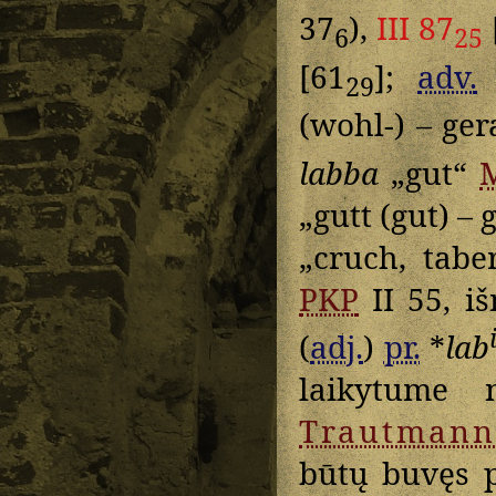
37
),
III 87
6
25
[61
];
adv.
29
(wohl-) – ge
labba
„gut“
„gutt (gut) –
„cruch, tab
PKP
II 55, i
(
adj.
)
pr.
*
lab
laikytume 
Trautmann
būtų buvęs p