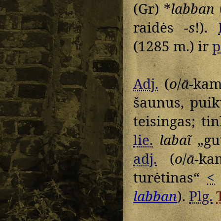
(Gr) *
labban
raidės
-s
!).
(1285 m.) ir
p
Adj.
(
o
/
ā
-kam
šaunus, pui
teisingas; ti
lie.
labaĩ
„gut
adj.
(
o
/
ā
-ka
turėtinas“
<
labban
).
Plg.