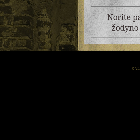
Norite p
žodyno 
© Vil