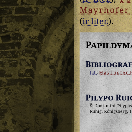
Mayrhofer
(
ir liter.
).
Papildym
Bibliograf
Lit.
:
Mayrhofer
Pilypo Rui
Šį žodį mini Pilypas
Ruhig, Koͤnigsberg, 1