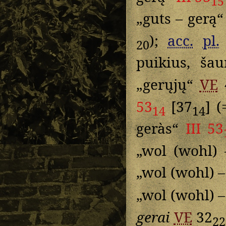
15
„guts – gerą
);
acc.
pl.
20
puikius, ša
„gerųjų“
VE
53
[37
] 
14
14
geràs“
III 53
„wol (wohl)
„wol (wohl) –
„wol (wohl) –
gerai
VE
32
22