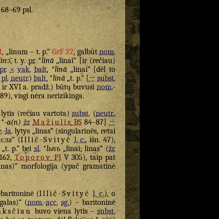
. 68–69 psl.
1
, „linum – t. p.“
GrF 22
, galbūt
nom.
linɔ̄
, t. y.
pr.
*
linā
„linai“ [ir (rečiau)
pr.
<
vak.
balt.
*
linā
„linai“ [dėl to
pl.
neutr.
)
balt.
*
linā
„t. p.“ [
→
subst.
. ir XVI a. pradž.) būtų buvusi
nom.
-
9), visgi nėra nerizikinga.
lytis (rečiau vartota)
subst.
(
neutr.
,
 *
-a(n)
žr.
Mažiulis
BS
84–87]
→
e.
-
la.
lytys „linas“ (singularinės, retai
сла“ (
Illič-Svityč
l. c.
, išn. 47),
„t. p.“ bei
sl.
*
lьnъ
„linai; linas“ (
žr.
162,
Toporov
PJ
V 305), taip pat
nas)“ morfologija (ypač gramatinė
baritoninė (
Illič-Svityč
l. c.
), o
galas)“ (
nom.
-
acc.
sg.
) – baritoninė
nksčiau
buvo viena lytis –
subst.