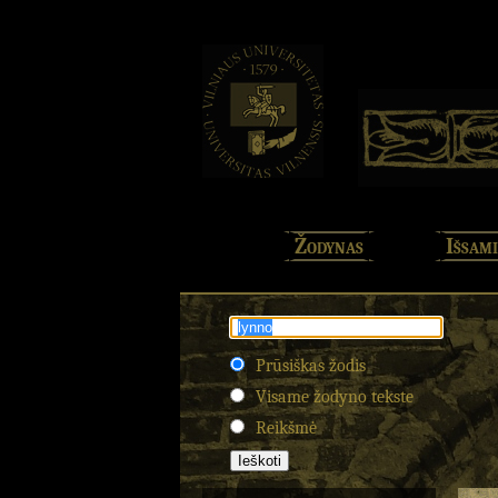
Žodynas
Išsami
Prūsiškas žodis
Visame žodyno tekste
Reikšmė