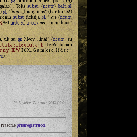
m bei
sg.
tantum; dėl fleksijos *
-a(n)
ugalas)“. Toks
subst.
(
neutr.
)
balt.
-
sl.
.
)
sl.
*
lìnan
„linai; linas“ (baritonas!)
mienių
subst.
fleksiją
sl.
*
-an
(
neutr.
,
S
86t.
ir liter.
]
>
rus.
лён
„linai; linas“
s, tik su
gr.
λίνον
„linai“ (
neutr.
; su
lidze-Ivanov
IJI
II 659. Tačiau
rny
IEW
I 691,
Gamkre
lidze-
er.
).
Rinkevičius Vytautas
,
2013-04-01
į? Prašome
prisiregistruoti.