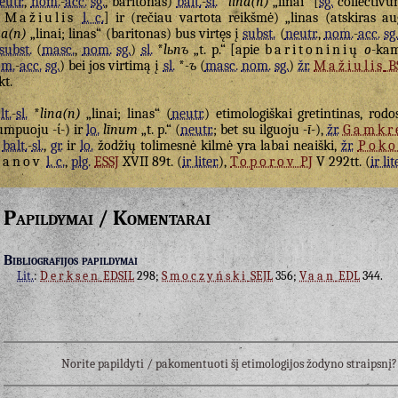
eutr.
,
nom.
-
acc.
sg.
, baritonas)
balt.
-
sl.
*
lìna(n)
„linai“ [
sg.
collectivu
Mažiulis
l. c.
] ir (rečiau vartota reikšmė) „linas (atskiras a
na(n)
„linai; linas“ (baritonas) bus virtęs į
subst.
(
neutr.
,
nom.
-
acc.
sg
subst.
(
masc.
,
nom.
sg.
)
sl.
*
lьnъ
„t. p.“ [apie
baritoninių
o
-ka
om.
-
acc.
sg.
) bei jos virtimą į
sl.
*
-ъ
(
masc.
nom.
sg.
)
žr.
Mažiulis
B
kt.
lt.
-
sl.
*
lina(n)
„linai; linas“ (
neutr.
) etimologiškai gretintinas, rodo
umpuoju -ί-) ir
lo.
līnum
„t. p.“ (
neutr.
; bet su ilguoju
-ī-
),
žr.
Gamkre
ų
balt.
-
sl.
,
gr.
ir
lo.
žodžių tolimesnė kilmė yra labai neaiški,
žr.
Poko
vanov
l. c.
,
plg.
ESSJ
XVII 89t. (
ir liter.
),
Toporov
PJ
V 292tt. (
ir lit
Papildymai / Komentarai
Bibliografijos papildymai
Lit.
:
Derksen
EDSIL
298;
Smoczyński
SEJL
356;
Vaan
EDL
344.
Norite papildyti / pakomentuoti šį etimologijos žodyno straipsn