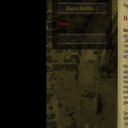
Vy
Rasta žodžių: 1
l
lino
li
sg.
„l
(m
(
n
ac
Gr
n
su
va
va
to
ne
gi
Ly
ly
(
p