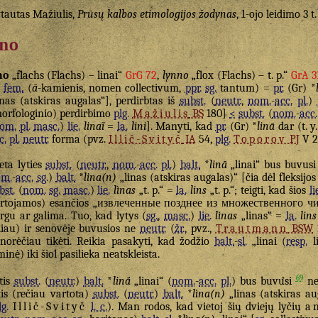
tautas Mažiulis,
Prūsų kalbos etimologijos žodynas
, 1-ojo leidimo 3 t
ino
no
„flachs (Flachs) – linai“
GrG 72
,
lynno
„flox (Flachs) – t. p.“
GrA 3
fem.
(
ā
-kamienis, nomen collectivum,
ppr.
sg.
tantum) =
pr.
(Gr) *
inas (atskiras augalas“], perdirbtas iš
subst.
(
neutr.
,
nom.
-
acc.
pl.
)
orfologinio) perdirbimo
plg.
Mažiulis
BS
180]
<
subst.
(
nom.
-
acc.
om.
pl.
masc.
)
lie.
linaĩ
=
la.
lini
]. Manyti, kad
pr.
(Gr) *
linā
dar (t. y
c.
pl.
neutr.
forma (pvz.
Illič-Svityč
IA
54,
plg.
Toporov
PJ
V 28
eta lyties
subst.
(
neutr.
,
nom.
-
acc.
pl.
)
balt.
*
linā
„linai“ bus buvusi 
om.
-
acc.
sg.
)
balt.
*
lina(n)
„linas (atskiras augalas)“ [čia dėl fleksijos
bst.
(
nom.
sg.
masc.
)
lie.
lìnas
„t. p.“ =
la.
lins
„t. p.“; teigti, kad šios
li
rtojamos) esančios „извлеченные позднее из множественного чи
rgu ar galima. Tuo, kad lytys (
sg.
,
masc.
)
lie.
lìnas
„linas“ =
la.
lins
liau) ir senovėje buvusios ne
neutr.
(
žr.
, pvz.,
Trautmann
BSW
norėčiau tikėti. Reikia pasakyti, kad žodžio
balt.
-
sl.
„linai (
resp.
li
minė) iki šiol pasilieka neatskleista.
69
tis
subst.
(
neutr.
)
balt.
*
linā́
„linai“ (
nom.
-
acc.
pl.
) bus buvusi
ne
tis (rečiau vartota)
subst.
(
neutr.
)
balt.
*
lìna(n)
„linas (atskiras au
lg.
Illič-Svityč
l. c.
). Man rodos, kad vietoj šių dviejų lyčių
a