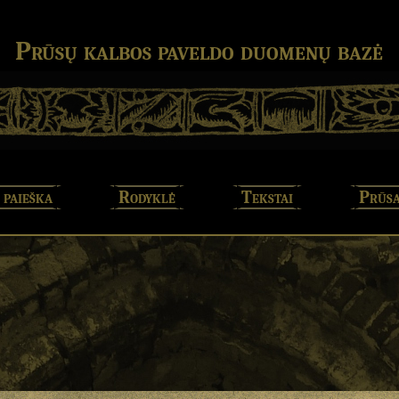
Prūsų kalbos paveldo duomenų bazė
 paieška
Rodyklė
Tekstai
Prūsa