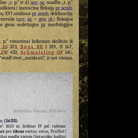
lan
„t. p.“ ir d)
acc.
sg.
madlin
„t. p.“
šaiškinta) inovacinę fleksiją
pr.
semb.
visų XVI amžiaus
pr.
semb.
deklinacijų
neralis (
acc.
sg.
=
gen.
pl.
) fleksijos
uos gana sudėtingus
pr.
morfologijos
. p.“ visuotinai laikomas skoliniu iš
AS
373,
Būga
RR
I 319, II 167,
LEW
432,
Schmalstieg
OP
58).
*
madl-ītvei
„maldauti“, ir nei vienas,
Rinkevičius Vytautas
,
2013-04-01
o; (1653)
e“. 1653 m. leidimo 19 psl. rašoma:
ars
pro
tikras
rectus, verus, Pruſſicè.“
džiui
madla
vietoje [lietuviško žodžio]