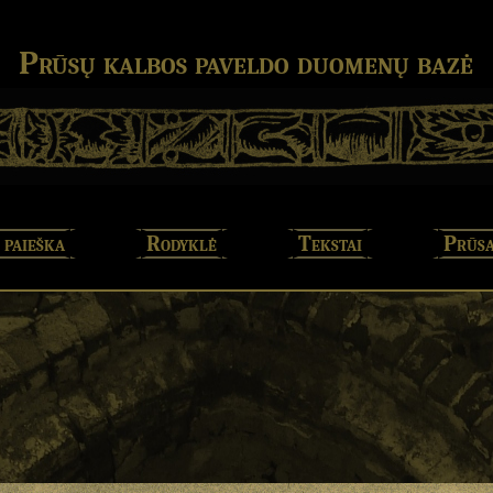
Prūsų kalbos paveldo duomenų bazė
 paieška
Rodyklė
Tekstai
Prūsa