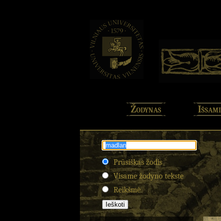
Žodynas
Išsami
Prūsiškas žodis
Visame žodyno tekste
Reikšmė