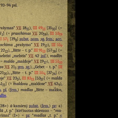
. 93–94 psl.
rašymas“
VE
18
),
III 49
[35
] (=
15
13
10
7
] (=
praschimas
VE
20
),
III 53
1
19
19
II 57
[39
]
subst.
nom.
sg.
fem.
;
acc.
1
8
aschima
„prašymo“
VE
19
),
III 51
17
9
22
), „Bitte – t. p.“
III 91
[57
] (=
12
13
28
elstisi
„melstis“
VE
42
inf.
),
madlin
(=
maldo
„maldoje“
VE
19
),
III 51
17
10
os
VE
21
gen.
sg.
), „Gebet – t. p.“
III
3
21
), „Bitte – t. p.“
III 55
[37
] (=
20
4
24
oje“
VE
23
),
III 83
[53
] (=
malda
3
13
17
61
] (=
maldosu
„maldose“
VE
42
),
21
9
.
pl.
(
fem.
)
madlas
„Bitte – mal̃dos,
dlin
.
 (28×)
ā
-kamienį
subst.
(
fem.
)
pr.
: a)
lā
„t. p.“ [kirčiuotas skiemuo – *
ma-
vimai“ (1×) =
pr.
*
madlas
„t. p.“
<