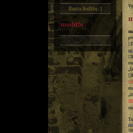
Vy
Rasta žodžių: 1
m
maddla
m
pr
[3
sg.
[3
ma
„G
[3
53
m
„
II
ma
Tu
n
(t