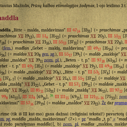
tautas Mažiulis,
Prūsų kalbos etimologijos žodynas
, 1-ojo leidimo 3 t
addla
addla
„Bitte – malda, maldavimas“
III 47
[33
] (=
praschimas
„p
14
31
aschimas
VE
19
),
III 51
[35
] (=
praschimas
VE
20
),
III 51
[3
13
4
22
3
21
7
] (=
praschimas
VE
21
),
III 55
[37
] (=
praschimas
VE
22
),
I
18
16
13
31
8
(
fem.
)
madlan
„Gebet – maldą, maldavimą“
III 49
[35
] (=
pr
17
14
5
] (=
maldos
VE
20
gen.
sg.
),
III 55
[39
] (=
maldò
„maldoje“
VE
26
8
17
1
ldas
„maldos“
VE
39
nom.
pl.
), „Beten – t. p.“
III 97
[61
] (=
m
11
18
26
ebet – t. p.“
III 49
[35
] (=
maldo
„maldoje“
VE
19
),
III 49
[35
] 
2
1
2
18
14
5
] (=
maldo
„maldoje“
VE
20
), „Bitte – t. p.“
III 53
[37
] (=
mald
26
8
5
6
[37
] (=
maldo
„maldoje“
VE
21
),
III 55
[37
] (=
maldoje
VE
6
6–7
4
2
22
alda
„maldą“
VE
21
), „Gebet – t. p.“
III 57
[39
] (=
maldoie
„mald
22
5
11
maldą“
VE
35
),
III 85
[53
] (=
malda
„maldą“
VE
36
),
III 97
[
20
11
31
13
12
94
I 99
[61
],
III 111
[69
],
III 111
[69
],
III 121
[75
];
nom
8
37
8
16
15
21
15–16
23
ldavimai“
III 57
[39
] (=
maldas
„mal̃dos“
VE
23
).
Žr.
dar
prama
16
19
12
rime (tik iš III kat-mo) gana dažnai (religiniai tekstai!) pavartotą
om.
sg.
maddla
„malda, maldavimas“ (7×) =
pr.
*
madla
„t. p.“
<
*
mad
ai rodo parašymas
maddla
)], b)
nom.
pl.
madlas
„mal̃dos, malda