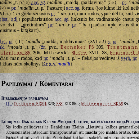
adlās
„t. p.“, c)
acc.
sg.
madlan
„maldą, maldavimą“ (5×) =
pr.
*
mad
5×) =
pr.
*
madlin
„t. p.“ Pastaroji
acc.
sg.
forma (jos kilmė iki šiol nei
VI a.) *
-in
greta senosios
pr.
*
-an
turi, man rodos, ypač dėl to, kad 
ubst.
,
adj.
) populiariausios
acc.
sg.
linksnio bei vadinamojo casus ge
vo dvi – „gretiminės“
pr.
*
-an
ir
pr.
*
-in
(plačiau apie visus ši
ausimus – kitąkart).
bst.
pr.
(III) *
madla
„malda, maldavimas“ (XVI a.!)
<
pr.
*
madlā
„t
nk.
*
modła
„t. p.“ (
žr.
, pvz.,
Berneker
PS
305,
Trautmann
ndzelīns
SV
206,
Milewski
Sl. Occ.
XVIII 38,
Fraenkel
čiau man rodos, kad
pr.
*
madlā
„t. p.“ – fleksijos vedinys iš
verb.
pr.
i kitas nėra skolinys (
žr.
s. v.
madlit
).
Papildymai / Komentarai
Bibliografijos papildymai
Lit.
:
Derksen
EDSIL
320;
ESSJ
XIX 85t.;
Matzenauer
BKAS
84.
Liudijimas Danieliaus Kleino &bdquo;Lietuvių kalbos gramatikoje&ldqu
Šis žodis paliudytas ir Danieliaus Kleino „Lietuvių kalbos gramatikoj
„Consonantes interdum transponuntur, ut:
madla
pro
malda
oratio,
tik
Pažodžiui tai verčiu taip: Priebalsiai kai kada sukeičiami vietomis, pavyz