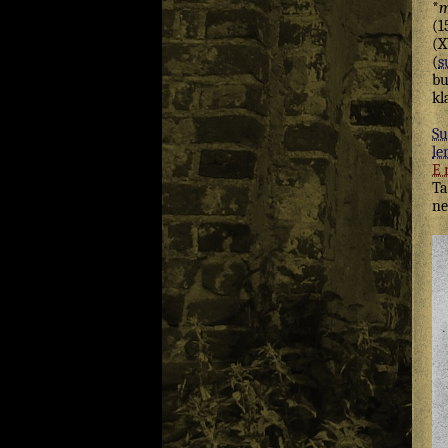
*
m
(1
(X
(
s
bu
kl
Su
le
E
Ta
ne