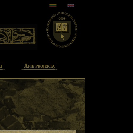
i
Apie projektą