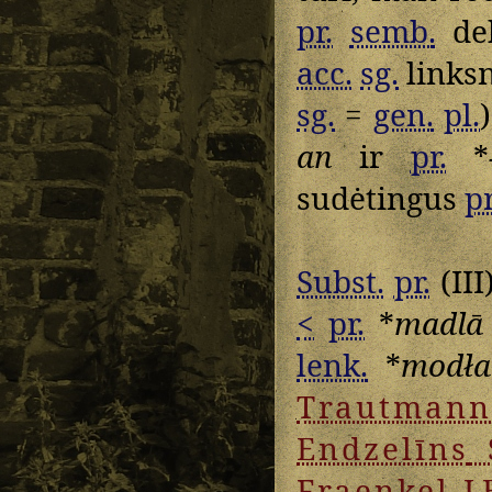
pr.
semb.
dek
acc.
sg.
linksn
sg.
=
gen.
pl.
an
ir
pr.
*
sudėtingus
pr
Subst.
pr.
(III
<
pr.
*
madlā
lenk.
*
modła
Trautmann
Endzelīns
Fraenkel
L