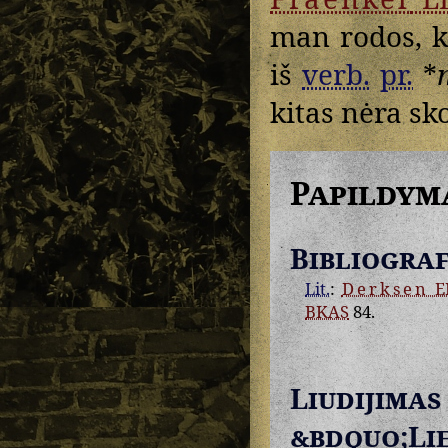
man rodos, 
iš
verb.
pr.
*
kitas nėra sko
Papildym
Bibliograf
Lit.
:
Derksen
E
BKAS
84.
Liudij
&bdquo;Li