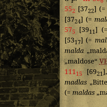
6
55
[37
] (
2
22
[37
] (=
mal
24
57
[39
] 
5
11
[53
] (=
mal
17
malda
„mald
„maldose“
V
111
[69
15
21
madlas
„Bitt
(=
maldas
„ma