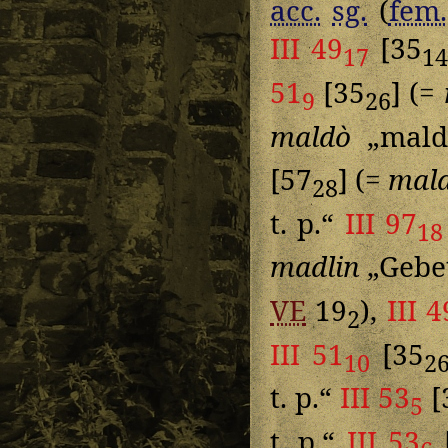
acc.
sg.
(
fem.
III 49
[35
17
14
51
[35
] (=
9
26
maldò
„mald
[57
] (=
mal
28
t. p.“
III 97
18
madlin
„Gebet
VE
19
),
III 4
2
III 51
[35
10
2
t. p.“
III 53
[
5
t. p.“
III 53