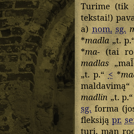
Turime (tik 
tekstai!) pav
a)
nom.
sg.
*
madla
„t. p.
*
ma-
(tai r
madlas
„mal̃
„t. p.“
<
*
ma
maldavimą“ 
madlin
„t. p.
sg.
forma (jos
fleksiją
pr.
s
turi, man ro