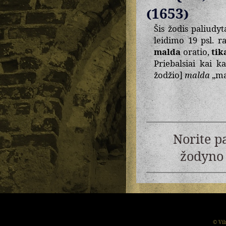
(1653)
Šis žodis paliudy
leidimo 19 psl. 
malda
oratio,
tik
Priebalsiai kai 
žodžio]
malda
„ma
Norite p
žodyno 
© Vil