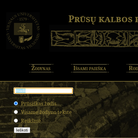
Prūsų kalbos
Žodynas
Išsami paieška
Rod
Prūsiškas žodis
Visame žodyno tekste
Reikšmė