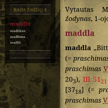
Vytautas M
Rasta žodžių: 4
žodynas
, 1-o
maddla
maddla
madlikan
madlisna
madlit
maddla
„Bit
(=
praschima
praschimas
V
20
),
III 51
3
21
[37
] (=
pr
18
praschimas
V