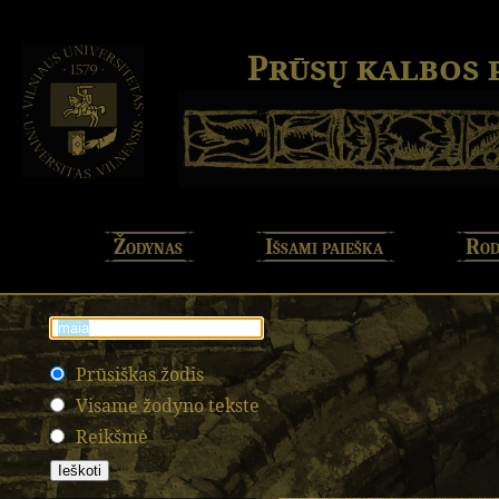
Prūsų kalbos
Žodynas
Išsami paieška
Rod
Prūsiškas žodis
Visame žodyno tekste
Reikšmė