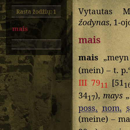
Vytautas M
Rasta žodžių: 1
žodynas
, 1-oj
mais
mais
mais
„meyn 
(mein) – t. p
III 79
[51
11
1
34
),
mays
„
17
poss.
nom.
s
(meine) – m