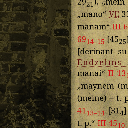
29
), „mein 
21
„mano“
VE
3
manam“
III 
69
[45
14–15
25
[derinant s
Endzelīns
manai“
II 13
„maynem (m
(meine) – t. 
41
[31
13–14
4
t. p.“
III 45
10