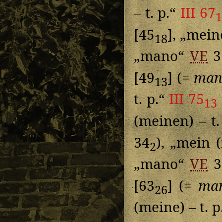
– t. p.“
III 67
1
[45
], „mein
18
„mano“
VE
3
[49
] (=
man
13
t. p.“
III 75
13
(meinen) – t.
34
), „mein 
2
„mano“
VE
3
[63
] (=
ma
26
(meine) – t. p