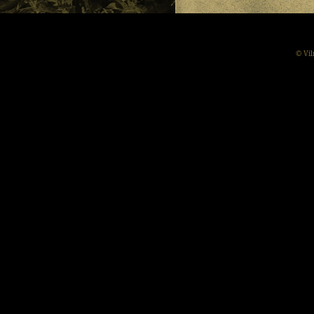
© Vil