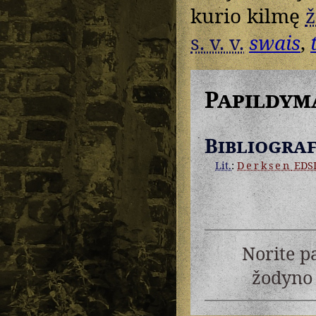
kurio kilmę
ž
s. v. v.
swais
,
Papildym
Bibliograf
Lit.
:
Derksen
EDS
Norite p
žodyno 