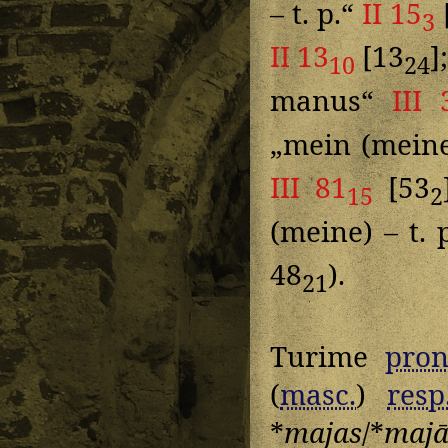
– t. p.“
II 15
3
II 13
[13
]
10
24
manus“
III 
„mein (meine
III 81
[53
15
2
(meine) – t. 
48
).
21
Turime
pron
(
masc.
)
resp
*
majas
/*
maj