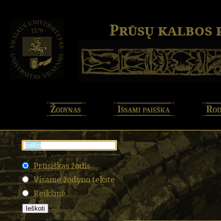
Prūsų kalbos
Žodynas
Išsami paieška
Rod
Prūsiškas žodis
Visame žodyno tekste
Reikšmė