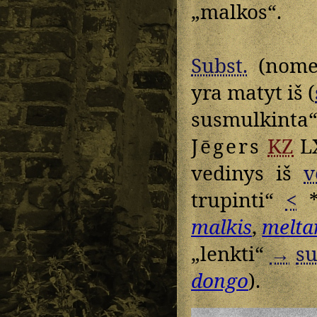
„malkos“.
Subst.
(nome
yra matyt iš (
susmulkinta
Jēgers
KZ
L
vedinys iš
v
trupinti“
<
*„
malkis
,
melta
„lenkti“
→
su
dongo
).