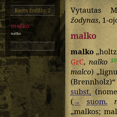
Vytautas M
Rasta žodžių: 2
žodynas
, 1-o
malko
malko
nalko
malko
„holtz
10
GrC
,
nalko
malco
) „lign
(Brennholz)“
subst.
(nomen
(
→
suom.
„malkos; mal