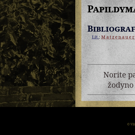
Papildym
Bibliograf
Lit.
:
Matzenaue
Norite p
žodyno 
© Vil