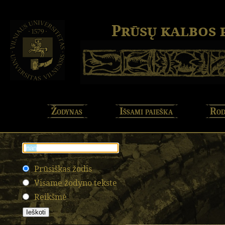
Prūsų kalbos
Žodynas
Išsami paieška
Rod
Prūsiškas žodis
Visame žodyno tekste
Reikšmė