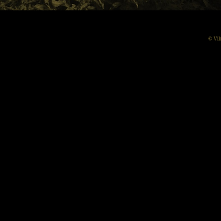
© Vil