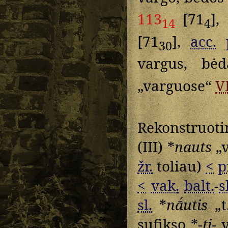
113
[71
],
14
4
[71
],
acc.
30
vargus, bė
„varguose“
V
Rekonstruot
(III) *
nauts
„v
žr.
toliau)
<
p
<
vak.
balt.
-
s
sl.
*
nā́utis
„t
sufikso *
-ti-
v