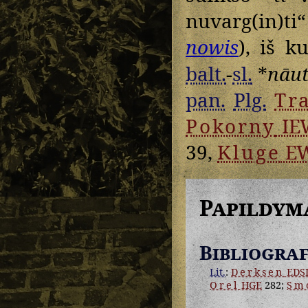
nuvarg(in)ti
nowis
), iš 
balt.
-
sl.
*
nāut
pan.
Plg.
Tr
Pokorny
IE
39,
Kluge
E
Papildym
Bibliograf
Lit.
:
Derksen
EDS
Orel
HGE
282;
Sm