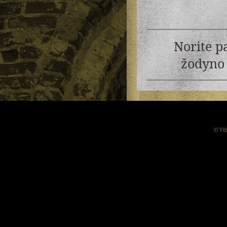
Norite p
žodyno 
© Vil