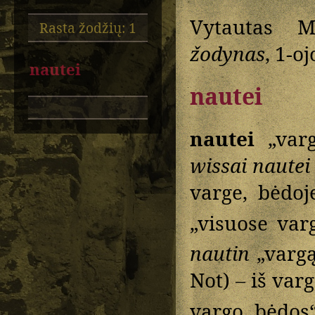
Vytautas M
Rasta žodžių: 1
žodynas
, 1-o
nautei
nautei
nautei
„varg
wissai nautei
varge, bėdo
„visuose va
nautin
„vargą
Not) – iš var
vargo, bėdos