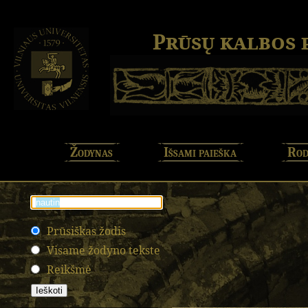
Prūsų kalbos
Žodynas
Išsami paieška
Rod
Prūsiškas žodis
Visame žodyno tekste
Reikšmė