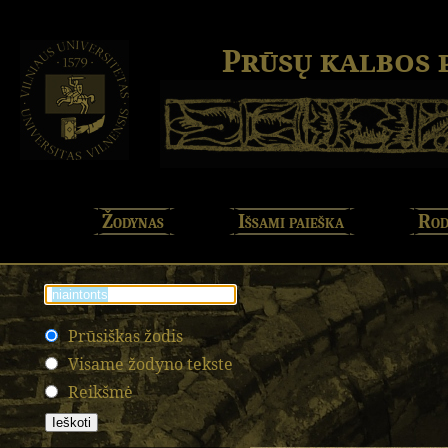
Prūsų kalbos
Žodynas
Išsami paieška
Rod
Prūsiškas žodis
Visame žodyno tekste
Reikšmė