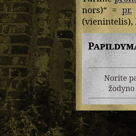
nors)“ =
pr.
(vienintelis),
Papildym
Norite p
žodyno 