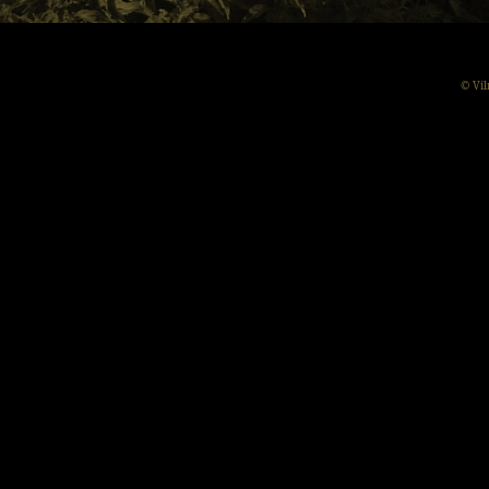
© Vil