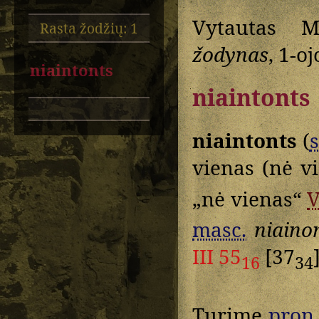
Vytautas M
Rasta žodžių: 1
žodynas
, 1-oj
niaintonts
niaintonts
niaintonts
(
s
vienas (nė vi
„nė vienas“
masc.
niaino
III 55
[37
16
34
Turime
pron.