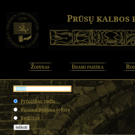
Prūsų kalbos
Žodynas
Išsami paieška
Rod
Prūsiškas žodis
Visame žodyno tekste
Reikšmė