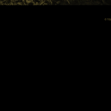
© Vil