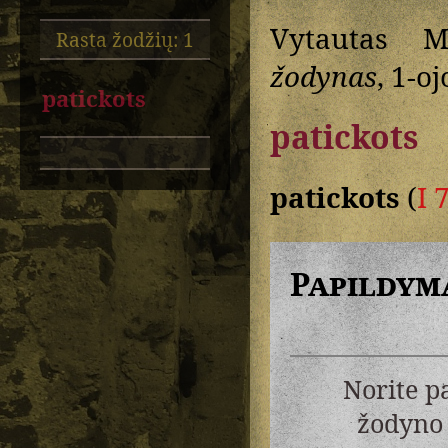
Vytautas M
Rasta žodžių: 1
žodynas
, 1-oj
patickots
patickots
patickots
(
I 
Papildym
Norite p
žodyno 