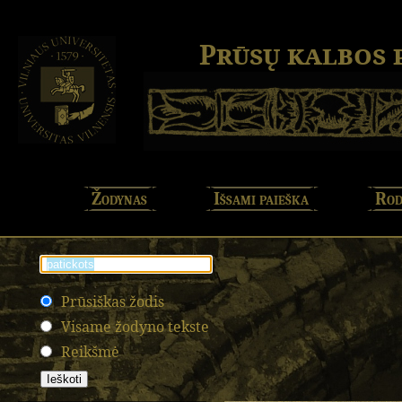
Prūsų kalbos
Žodynas
Išsami paieška
Rod
Prūsiškas žodis
Visame žodyno tekste
Reikšmė