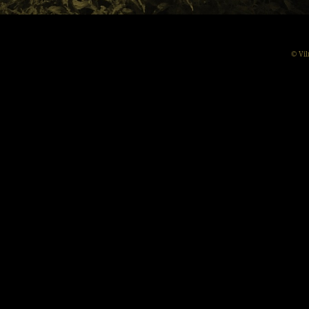
© Vil