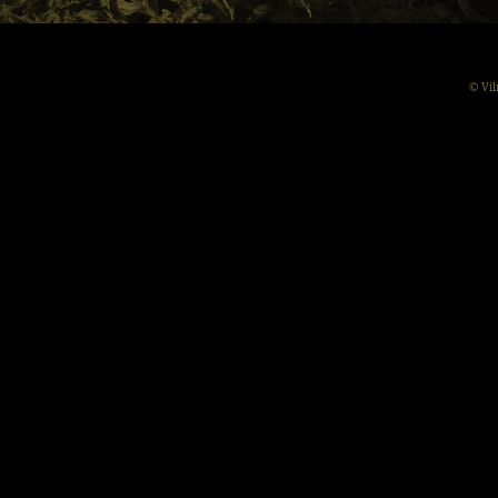
© Vil