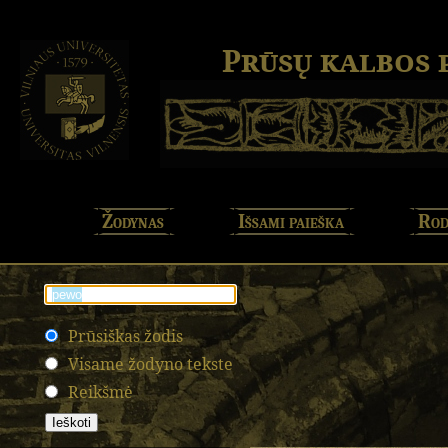
Prūsų kalbos
Žodynas
Išsami paieška
Rod
Prūsiškas žodis
Visame žodyno tekste
Reikšmė