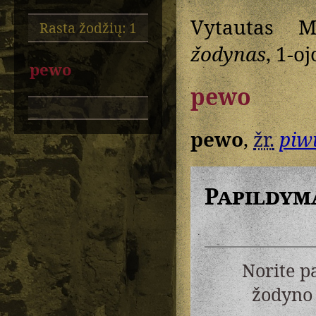
Vytautas M
Rasta žodžių: 1
žodynas
, 1-oj
pewo
pewo
pewo
,
žr.
piw
Papildym
Norite p
žodyno 