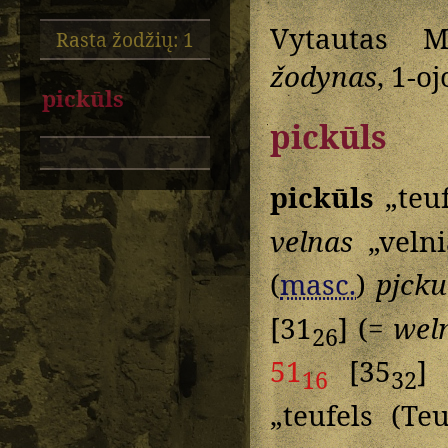
Vytautas M
Rasta žodžių: 1
žodynas
, 1-o
pickūls
pickūls
pickūls
„teuf
velnas
„veln
(
masc.
)
pjcku
[31
] (=
wel
26
51
[35
]
16
32
„teufels (Te