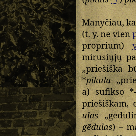
Manyčiau, ka
(t. y. ne vien
p
proprium)
mirusiųjų pa
„priešiška b
*
pikula-
„prie
a) sufikso *
priešiškam, e
ulas
„gedulin
gẽdulas
) – m