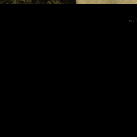
© Vil