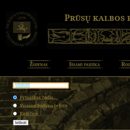
Prūsų kalbos
Žodynas
Išsami paieška
Rod
Prūsiškas žodis
Visame žodyno tekste
Reikšmė