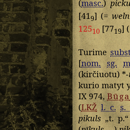
(
masc.
)
picku
[41
] (=
weln
9
125
[77
] 
10
19
Turime
subst
[
nom.
sg.
m
(kirčiuotu) *
-
kurio matyt 
IX 974,
Būg
(
LKŽ
l. c.
s. 
pikuls
„t. p.“
(
pīkuls
→
)
pi