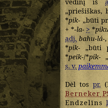
vedinį iš
„priešiškas, 
*
pik-
„būti pri
+ *
-la-
>
*
piku
adj.
bahu-lá-
*
pik-
„būti p
*
peik-
/*
pik-
„p
s. v.
paikemm
Dėl tos
pr.
(
Berneker
P
Endzelīns