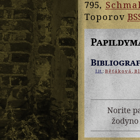
795,
Schmal
Toporov
BS
Papildym
Bibliograf
Lit.
:
Běťáková
,
B
Norite p
žodyno 