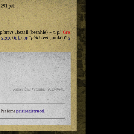
 291 psl.
,
plateys
„bezall (bezahle) – t. p.“
GrA
a
verb.
(
inf.
)
pr.
*
plātī-tvei
„mokėti“
<
Rinkevičius Vytautas
,
2013-04-01
į? Prašome
prisiregistruoti.