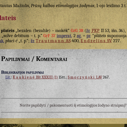
tautas Mažiulis,
Prūsų kalbos etimologijos žodynas
, 1-ojo leidimo 3 t.
lateis
plateis
„bezalen (bezahle) – mokėk“
GrG 38
(
žr.
PKP
II 53, išn. 36)
, „solve debitum – t. p.“
GrF 37
imperat.
2
sg.
=
pr.
*
plāteis
suponuoj
nk.
płaci-ć
„t. p.“;
žr.
Trautmann
AS
400,
Endzelīns
SV
227.
Papildymai / Komentarai
Bibliografijos papildymai
Lit.
:
Kaukienė
Blt XXXIII (1)
15tt.;
Smoczyński
LAV
267.
Norite papildyti / pakomentuoti šį etimologijos žodyno straipsn