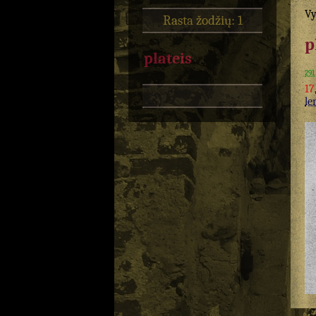
Vy
Rasta žodžių: 1
p
plateis
291
17
le