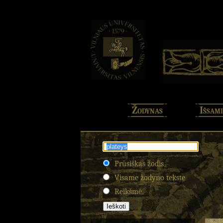
Žodynas
Išsami
Prūsiškas žodis
Visame žodyno tekste
Reikšmė