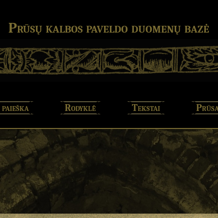
Prūsų kalbos paveldo duomenų bazė
 paieška
Rodyklė
Tekstai
Prūsa