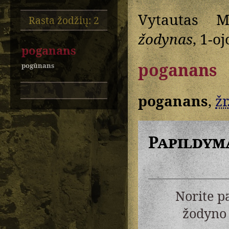
Vytautas M
Rasta žodžių: 2
žodynas
, 1-oj
poganans
poganans
pogūnans
poganans
,
žr
Papildym
Norite p
žodyno 