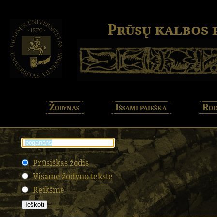
Prūsų kalbos
Žodynas
Išsami paieška
Rod
Prūsiškas žodis
Visame žodyno tekste
Reikšmė