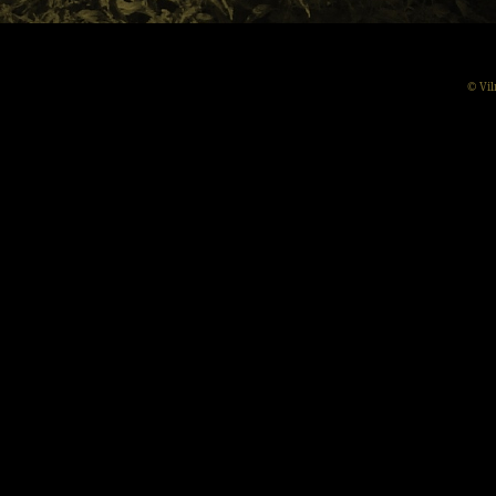
© Vil