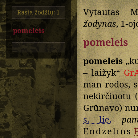
Vytautas M
Rasta žodžių: 1
žodynas
, 1-o
pomeleis
pomeleis
pomeleis
„ku
– laižyk“
Gr
man rodos, 
nekirčiuotu 
Grūnavo) nu
s. lie.
pam
Endzelīns