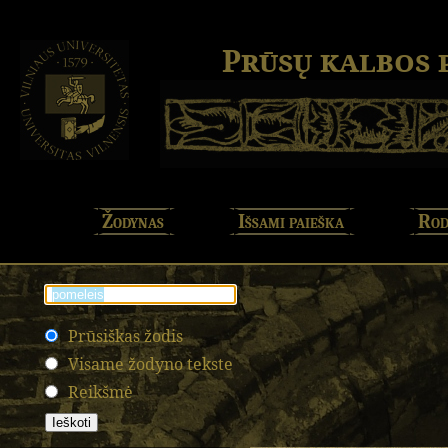
Prūsų kalbos
Žodynas
Išsami paieška
Rod
Prūsiškas žodis
Visame žodyno tekste
Reikšmė