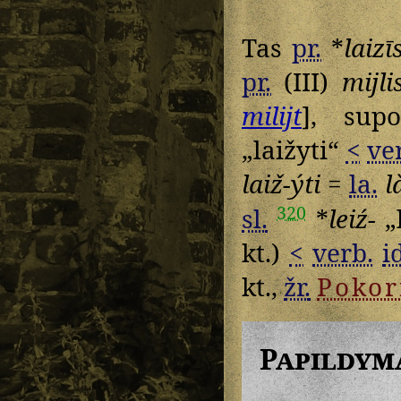
Tas
pr.
*
laizī
pr.
(III)
mijli
milijt
], sup
„laižyti“
<
ve
laiž-ýti
=
la.
l
320
sl.
*
leiź-
„l
kt.)
<
verb.
i
kt.,
žr.
Pokor
Papildym