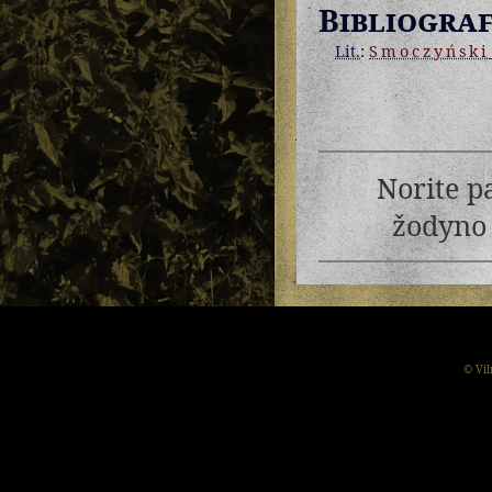
Bibliograf
Lit.
:
Smoczyński
Norite p
žodyno 
© Vil