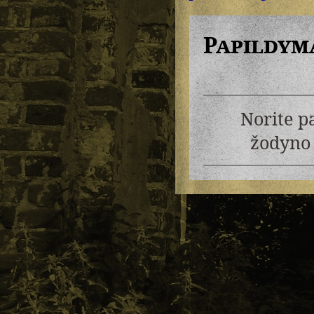
Papildym
Norite p
žodyno 