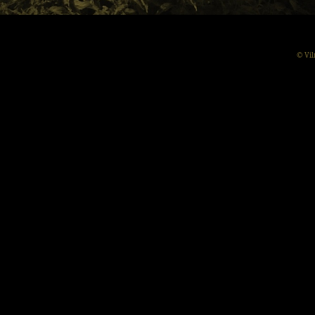
© Vil