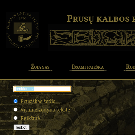
Prūsų kalbos
Žodynas
Išsami paieška
Rod
Prūsiškas žodis
Visame žodyno tekste
Reikšmė