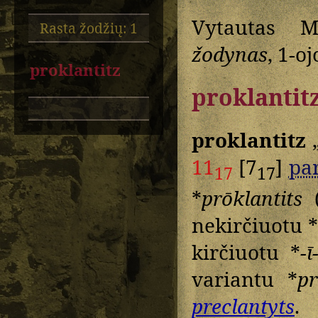
Vytautas M
Rasta žodžių: 1
žodynas
, 1-oj
proklantitz
proklantit
proklantitz
„
11
[7
]
par
17
17
*
prōklantits
(
nekirčiuotu 
kirčiuotu *
-ī
variantu *
pr
preclantyts
.