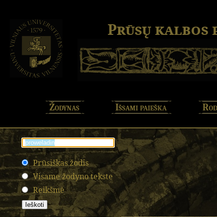
Prūsų kalbos
Žodynas
Išsami paieška
Rod
Prūsiškas žodis
Visame žodyno tekste
Reikšmė