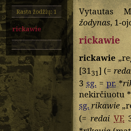
Vytautas M
Rasta žodžių: 1
žodynas
, 1-o
rickawie
rickawie
rickawie
„re
[31
] (=
reda
31
3
sg.
=
pr.
*
ri
nekirčiuotu *
sg.
rikawie
„r
(=
redai
VE
3
*
rīkauja
(maty