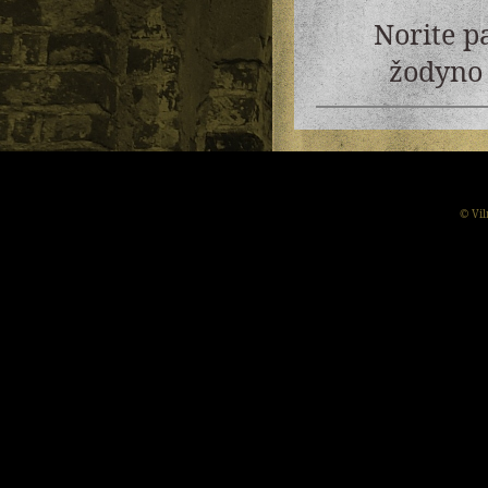
Norite p
žodyno 
© Vil