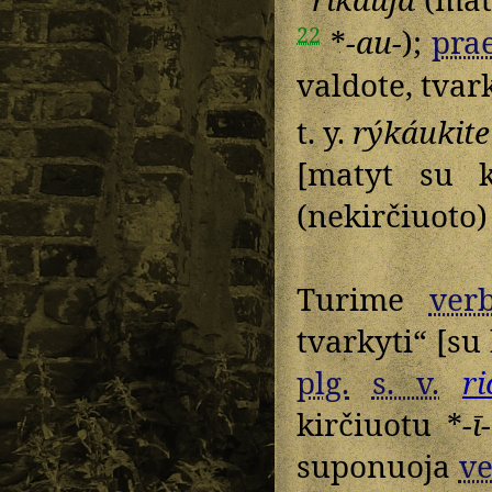
22
*
-au-
);
prae
valdote, tvar
t. y.
rýkáukite
[matyt su k
(nekirčiuoto
Turime
verb
tvarkyti“ [su
plg.
s. v.
r
kirčiuotu *
-ī-
suponuoja
ve