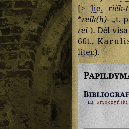
[
>
lie.
riẽk-t
*
reik(h)-
„t. p
rei-
). Dėl vis
66t.,
Karuli
liter.
).
Papildym
Bibliograf
Lit.
:
Smoczyński