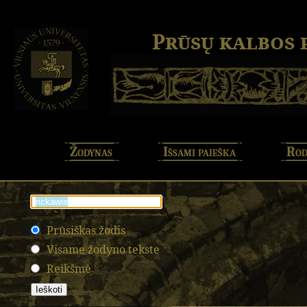
Prūsų kalbos
Žodynas
Išsami paieška
Rod
Prūsiškas žodis
Visame žodyno tekste
Reikšmė