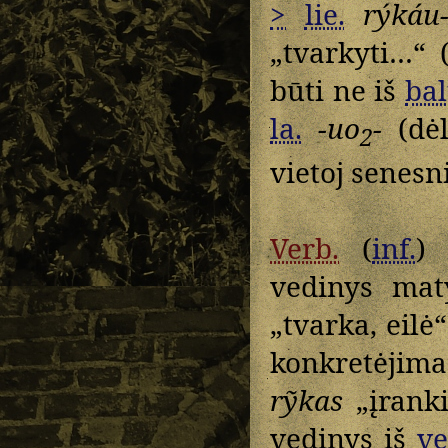
>
lie.
rýkáu-
„tvarkyti…“ 
būti ne iš
bal
la.
-uo
-
(dė
2
vietoj senesn
Verb.
(
inf.
vedinys ma
„tvarka, eilė
konkretėjim
rỹkas
„įrank
vedinys iš
ve