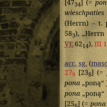
[47
] (=
pon
34
wieschpaties
(Herrn) – t.
58
), „Herrn 
3
VE
62
),
III 
14
acc.
sg.
(
masc
27
[23
] (=
9
8
pona
„poną“
pona
„poną“
[25
] (=
pona
6