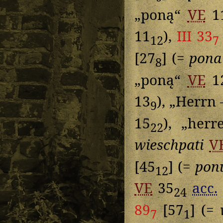
„poną“
VE
1
11
),
III 33
12
7
[27
] (=
pona
8
„poną“
VE
1
13
), „Herrn 
9
15
), „her
22
wieschpati
V
[45
] (=
pon
12
VE
35
acc.
24
89
[57
] (=
7
1