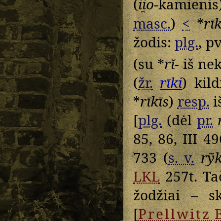
(
ii̯o
-kamieni
masc.
)
<
*
rīk
žodis:
plg.
, p
(su *
rĭ-
iš nek
(
žr.
rīki
) kil
*
rīkīs
)
resp.
i
[
plg.
(dėl
pr.
85, 86, III 4
733 (
s. v.
rỹ
LKL
257t. Ta
žodžiai – s
[
Prellwitz
B