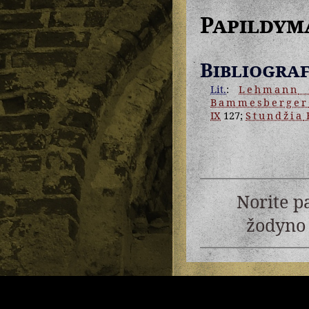
Papildym
Bibliograf
Lit.
:
Lehmann
G
Bammesberger
IX
127;
Stundžia
B
Norite p
žodyno 