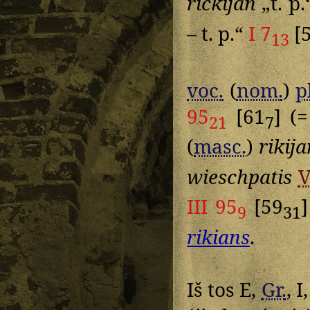
rickijan
„t. p
– t. p.“
I 7
[
13
voc.
(
nom.
)
p
95
[61
] (
21
7
(
masc.
)
rikij
wieschpatis
III 95
[59
9
31
rikians
.
Iš tos E,
Gr.
, 