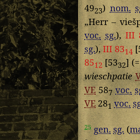
49
)
nom.
s
23
„Herr – vieš
voc.
sg.
),
III
sg.
),
III 83
[
14
85
[53
] (
12
32
wieschpatie
VE
58
voc.
s
7
VE
28
voc.
s
1
25
gen.
sg.
(
ma