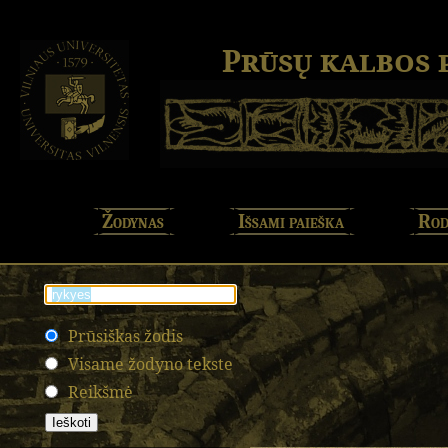
Prūsų kalbos
Žodynas
Išsami paieška
Rod
Prūsiškas žodis
Visame žodyno tekste
Reikšmė