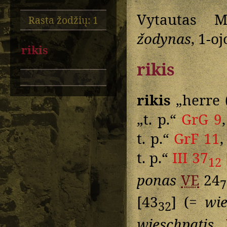
Vytautas M
Rasta žodžių: 1
žodynas
, 1-o
rikis
rikis
rikis
„herre 
„t. p.“
GrG 9
t. p.“
GrF 11
t. p.“
III 37
12
ponas
VE
24
7
[43
] (=
wie
32
wieschpatis