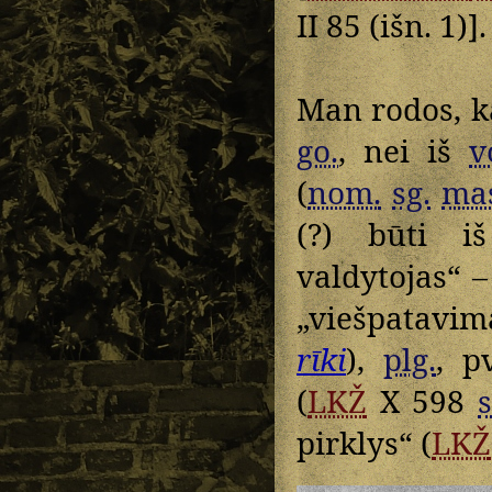
II 85 (išn. 1)].
Man rodos, k
go.
, nei iš
v
(
nom.
sg.
mas
(?) būti iš
valdytojas“ –
„viešpatavim
rīki
),
plg.
, p
(
LKŽ
X 598
s
pirklys“ (
LKŽ