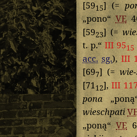
[59
] (=
po
15
„pono“
VE
4
[59
] (=
wie
23
t. p.“
III 95
15
acc.
sg.
),
III 
[69
] (=
wie-
7
[71
],
III 11
12
pona
„pon
wieschpati
V
„poną“
VE
6