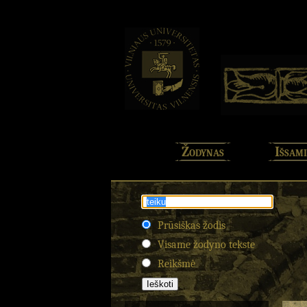
Žodynas
Išsami
Prūsiškas žodis
Visame žodyno tekste
Reikšmė