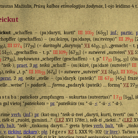
tautas Mažiulis,
Prūsų kalbos etimologijos žodynas
, 1-ojo leidimo 4 t
eickut
ickut
„schaffen – (pa)daryti, kurti“
III 105
[65
]
inf.
;
partic.
p
2
21
choͤpffer (geschaffen) – (su)kūręs, (pa)daręs, (su)tvėręs)“
III 39
[
19
),
III 127
[77
] (=
daritoghi
„darytoją“
VE
61
), „gemacht – t. 
20
4
29
10–11
E
51
), „geschaffen – t. p.“
III 109
[67
] (=
sutwerei
„sutvėrei“
VE
5
17
7
35
[29
],
taykowuns
„schepffer (geschaffen) – t. p.“
I 7
[5
] (či
2
30
10
26–27
*
teik-
);
praet.
3
sg.
teikū
„schuff – (su)kūrė, (pa)darė (sutvėrė)“
III
),
teiku
„t. p.“
III 105
[67
] (=
sutwere
„sutvėrė“
VE
51
),
III 105
9
23
6
10
24
perat.
2
sg.
teīks
„stelle – (pa)daryk (pateik)“
III 67
[45
] frazė
10
3
telle…weise“ [=
padarik
…
forma
„padaryk (pateik) … formą“
VE
27
1
astaba
:
patickots
„empfangen – sukurtas (sutvertas)“
I 7
[5
], 
13
28
a gal vietoj *
pateickots
=
pr.
*
pateikŭts
(su *
-ŭ-
<
*
-ū-
<
*
-ā-
).
urime
verb.
(
inf.
)
pr.
(kat-mų) *
teik-ū-tvei
„daryti, kurti, tverti“ (su *
.
tiẽk-ti
„ruošti, gaminti…“ (
LKŽ
XVI 178tt.),
teĩk-ti
„tiekti…“ (
LKŽ
XV
rb.
balt.
*
teik-
„tinkamą daryti…“ greta lyties
verb.
balt.
*
tik-
„tink
v. v.
tickint
,
tickars
);
plg.
Jēgers
KZ
L XXX 91–102 (
ir liter.
). Tačiau
eikūtvei
,
lie.
tiẽk-ti
,
tìk-ti
ir kt. istorijos (ypač seniausios) klausimai y