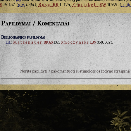
E
IV 157 (
s. v.
teikt
),
Būga
RR
II 124,
Fraenkel
LEW
1092t. (
ir lite
Papildymai / Komentarai
Bibliografijos papildymai
Lit.
:
Matzenauer
BKAS
132;
Smoczyński
LAV
358, 362t.
Norite papildyti / pakomentuoti šį etimologijos žodyno straipsn