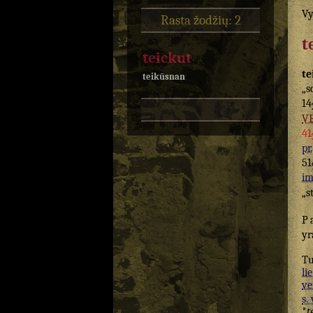
Vy
Rasta žodžių: 2
t
teickut
te
teikūsnan
„s
14
V
41
pr.
51
im
„s
P
yr
T
lie
ve
s. 
*
t