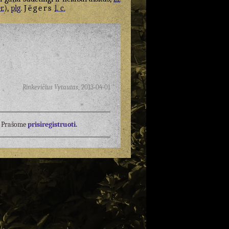
r.
),
plg.
Jēgers
l. c.
Rinkevičius Vytautas
,
2013-04-01
į? Prašome
prisiregistruoti.