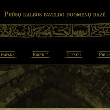
Prūsų kalbos paveldo duomenų bazė
 paieška
Rodyklė
Tekstai
Prūsa