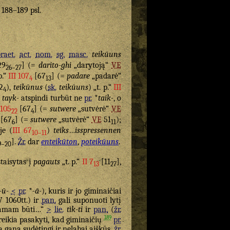
. 188–189 psl.
raet.
act.
nom.
sg.
masc.
teikūuns
29
] (=
darito-ghi
„darytoją“
VE
26–27
p.“
III 107
[67
] (=
padare
„padarė“
4
13
2
),
teikūnus
(
sk.
teikūuns
) „t. p.“
III
4
a
tayk-
atspindi turbūt ne
pr.
*
taik-
, o
 105
[67
] (=
sutwere
„sutvėrė“
VE
22
4
[67
] (=
sutwere
„sutvėrė“
VE
51
);
6
11
je (
III 67
)
teīks
…
isspressennen
10–11
].
Žr.
dar
enteikūton
,
poteikūuns
.
9–20
ištaisytas į
pagauts
„t. p.“
II 7
[11
],
13
27
-ū-
<
pr.
*
-ā-
), kuris ir jo giminaičiai
 1060tt.) ir
pan.
gali suponuoti lytį
amam būti…“
>
lie.
tìk-ti
ir
pan.
(
žr.
189
 reikia pasakyti, kad giminaičių
pr.
ra gana sudėtingi ir nelabai aiškūs,
žr.