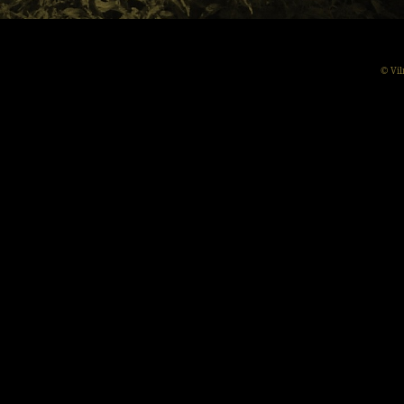
© Vil