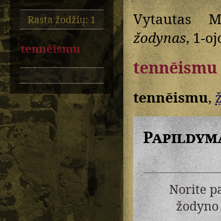
Vytautas M
Rasta žodžių: 1
žodynas
, 1-oj
tennēismu
tennēismu
tennēismu
,
ž
Papildym
Norite p
žodyno 