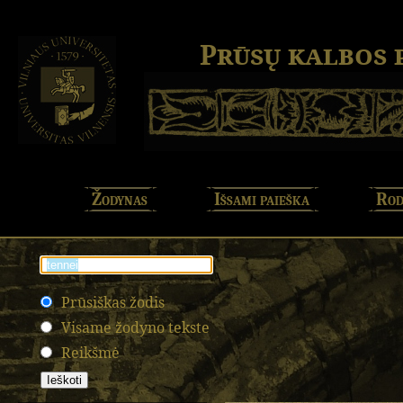
Prūsų kalbos
Žodynas
Išsami paieška
Rod
Prūsiškas žodis
Visame žodyno tekste
Reikšmė