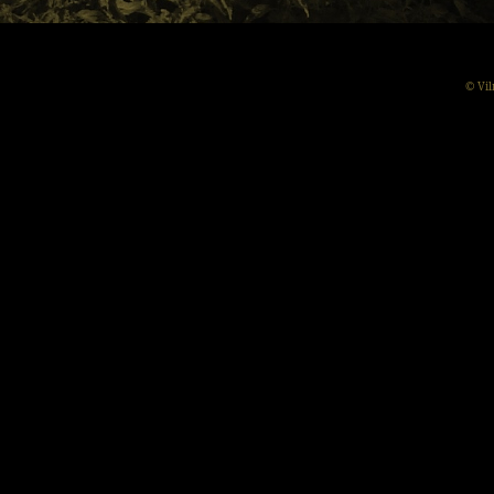
© Vil