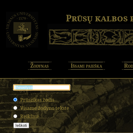
Prūsų kalbos
Žodynas
Išsami paieška
Rod
Prūsiškas žodis
Visame žodyno tekste
Reikšmė