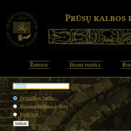
Prūsų kalbos
Žodynas
Išsami paieška
Rod
Prūsiškas žodis
Visame žodyno tekste
Reikšmė