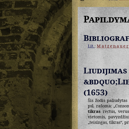
Papildym
Bibliograf
Lit.
:
Matzenaue
Liudij
&bdquo;Li
(1653)
Šis žodis paliudytas
psl. rašoma: „Conso
tikras
rectus, verus
vietomis, pavyzdži
„teisingas, tikras“, p