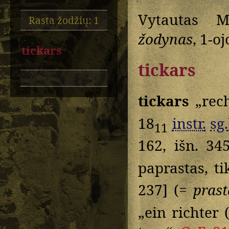
Vytautas M
Rasta žodžių: 1
žodynas
, 1-o
tickars
tickars
tickars
„rech
18
instr.
sg.
11
162, išn. 34
paprastas, t
237] (=
prast
„ein richter 