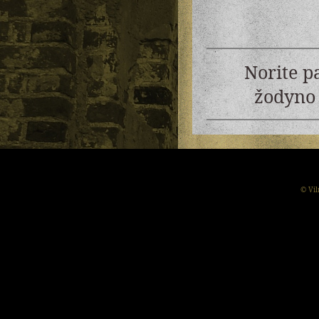
Norite p
žodyno 
© Vil