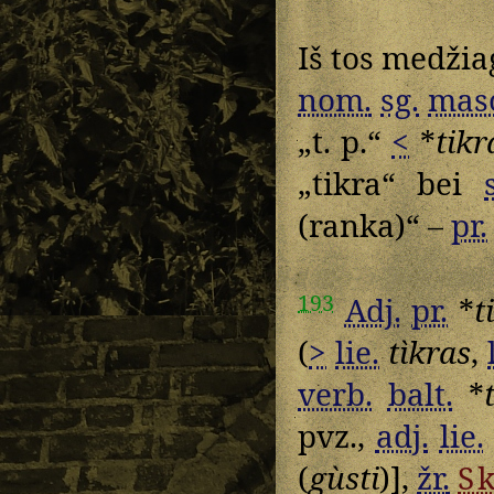
Iš tos medžiag
nom.
sg.
mas
„t. p.“
<
*
tikr
„tikra“ bei
(ranka)“ –
pr.
193
Adj.
pr.
*
t
(
>
lie.
tìkras
,
verb.
balt.
*
pvz.,
adj.
lie.
(
gùsti
)],
žr.
S