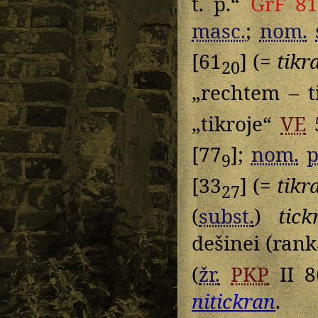
t. p.“
GrF 8
masc.
;
nom.
[61
] (=
tikr
20
„rechtem – t
„tikroje“
VE
[77
];
nom.
p
9
[33
] (=
tikr
27
(
subst.
)
tick
dešinei (rank
(
žr.
PKP
II 8
nitickran
.