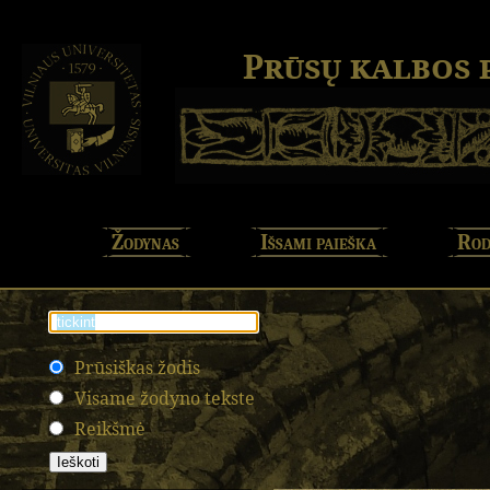
Prūsų kalbos
Žodynas
Išsami paieška
Rod
Prūsiškas žodis
Visame žodyno tekste
Reikšmė