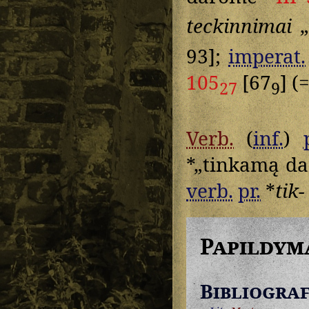
teckinnimai
„
93];
imperat.
105
[67
] (
27
9
Verb.
(
inf.
)
*„tinkamą dar
verb.
pr.
*
tik-
Papildym
Bibliograf