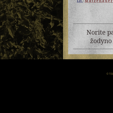
Lit.
:
Matzenaue
Norite p
žodyno 
© Vil