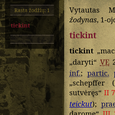
Vytautas M
Rasta žodžių: 1
žodynas
, 1-oj
tickint
tickint
tickint
„mach
„daryti“
VE
2
inf.
;
partic.
„schepffer 
sutvėręs“
II 
teickut
);
prae
darome“
III