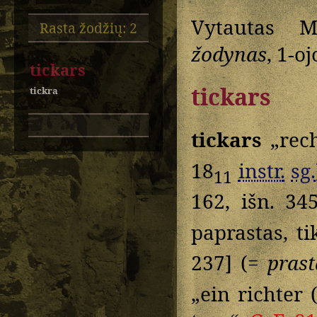
Vytautas M
Rasta žodžių: 2
žodynas
, 1-o
tickars
tickars
tickra
tickars
„rech
18
instr.
sg.
11
162, išn. 34
paprastas, t
237] (=
prast
„ein richter 