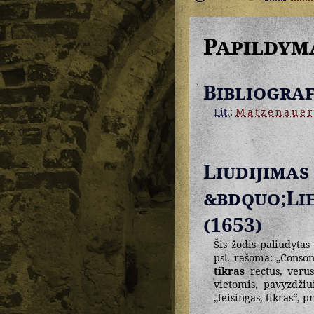
Papildym
Bibliograf
Lit.
:
Matzenaue
Liudij
&bdquo;Li
(1653)
Šis žodis paliudytas
psl. rašoma: „Conso
tikras
rectus, verus
vietomis, pavyzdži
„teisingas, tikras“, p