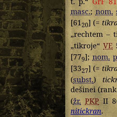
t. p.“
GrF 8
masc.
;
nom.
[61
] (=
tikr
20
„rechtem – t
„tikroje“
VE
[77
];
nom.
p
9
[33
] (=
tikr
27
(
subst.
)
tick
dešinei (rank
(
žr.
PKP
II 8
nitickran
.