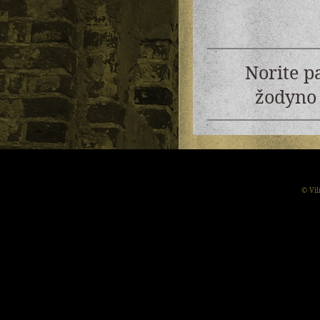
Norite p
žodyno 
© Vil