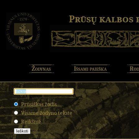
Prūsų kalbos
Žodynas
Išsami paieška
Rod
Prūsiškas žodis
Visame žodyno tekste
Reikšmė