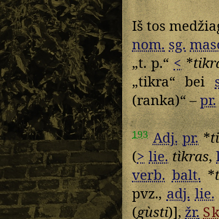
Iš tos medžiag
nom.
sg.
mas
„t. p.“
<
*
tikr
„tikra“ bei
(ranka)“ –
pr.
193
Adj.
pr.
*
t
(
>
lie.
tìkras
,
verb.
balt.
*
pvz.,
adj.
lie.
(
gùsti
)],
žr.
S