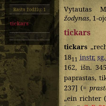
Vytautas M
Rasta žodžių: 1
žodynas
, 1-o
tickars
tickars
tickars
„rech
18
instr.
sg.
11
162, išn. 34
paprastas, t
237] (=
prast
„ein richter 