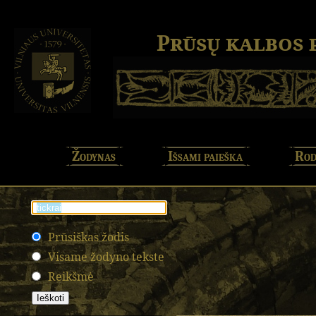
Prūsų kalbos
Žodynas
Išsami paieška
Rod
Prūsiškas žodis
Visame žodyno tekste
Reikšmė