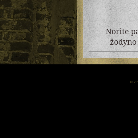
Norite p
žodyno 
© Vil