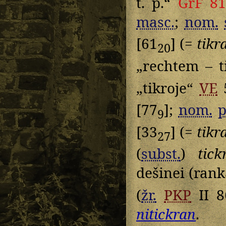
t. p.“
GrF 8
masc.
;
nom.
[61
] (=
tikr
20
„rechtem – t
„tikroje“
VE
[77
];
nom.
p
9
[33
] (=
tikr
27
(
subst.
)
tick
dešinei (rank
(
žr.
PKP
II 8
nitickran
.