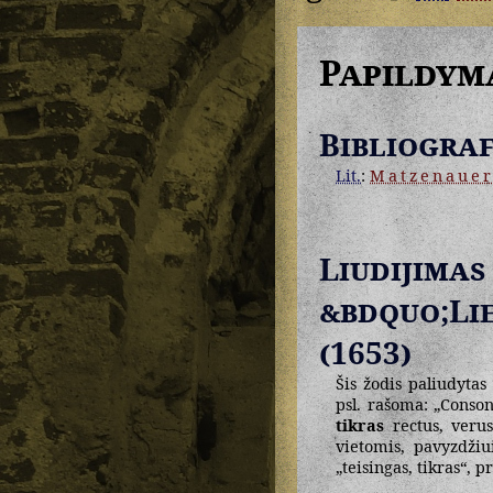
Papildym
Bibliograf
Lit.
:
Matzenaue
Liudij
&bdquo;Li
(1653)
Šis žodis paliudytas
psl. rašoma: „Conso
tikras
rectus, verus
vietomis, pavyzdži
„teisingas, tikras“, p