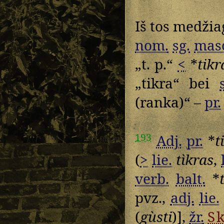
Iš tos medžiag
nom.
sg.
mas
„t. p.“
<
*
tikr
„tikra“ bei
(ranka)“ –
pr.
193
Adj.
pr.
*
t
(
>
lie.
tìkras
,
verb.
balt.
*
pvz.,
adj.
lie.
(
gùsti
)],
žr.
S