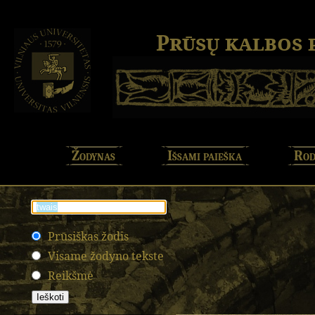
Prūsų kalbos
Žodynas
Išsami paieška
Rod
Prūsiškas žodis
Visame žodyno tekste
Reikšmė