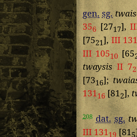
gen.
sg.
twais
35
[27
],
I
6
17
[75
],
III 13
21
III 105
[65
10
twaysis
II 7
2
[73
];
twaia
16
131
[81
],
t
16
2
208
dat.
sg.
t
III 131
[81
19
5