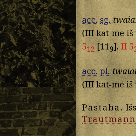
acc.
sg.
twaia
(III kat-me iš
5
[11
],
II 5
12
9
acc.
pl.
twaia
(III kat-me iš 
Pastaba
. I
Trautmann