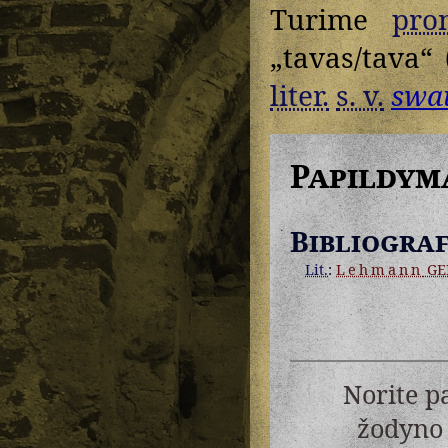
Turime
pro
„tavas/tava“
liter.
s. v.
swa
Papildym
Bibliograf
Lit.
:
Lehmann
GE
Norite p
žodyno 