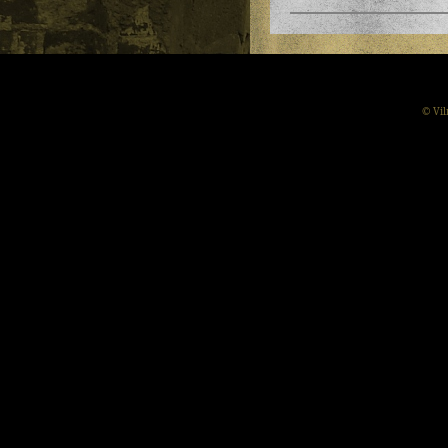
© Vil