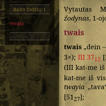
Vytautas M
Rasta žodžių: 1
žodynas
, 1-o
twais
twais
twais
„dein –
3×);
III 37
[
12
(III kat-me i
kat-me iš vi
twayia
„tav
[51
];
27