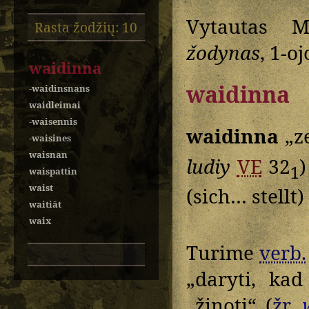
Vytautas M
Rasta žodžių: 10
žodynas
, 1-oj
waidinna
waidinna
-waidinsnans
waidleimai
-waisennis
waidinna
„ze
-waisines
waisnan
ludiy
VE
32
1
waispattin
waist
(sich… stellt)
waitiāt
waix
Turime
verb.
„daryti, ka
„žinoti“ (
žr.