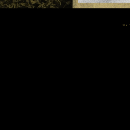
© Vil