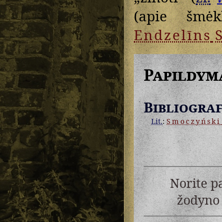
(apie šmėk
Endzelīns
S
Papildym
Bibliograf
Lit.
:
Smoczyński
Norite p
žodyno 