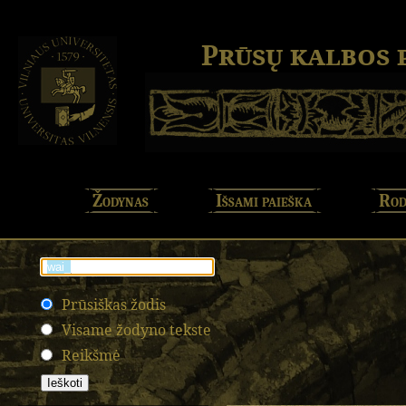
Prūsų kalbos
Žodynas
Išsami paieška
Rod
Prūsiškas žodis
Visame žodyno tekste
Reikšmė