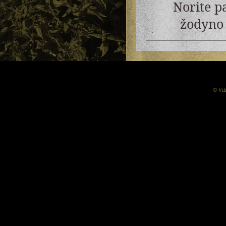
Norite p
žodyno 
© Vil