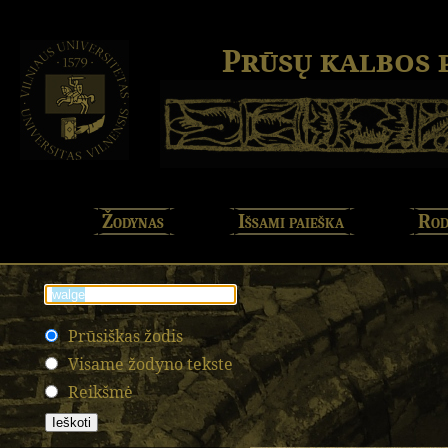
Prūsų kalbos
Žodynas
Išsami paieška
Rod
Prūsiškas žodis
Visame žodyno tekste
Reikšmė