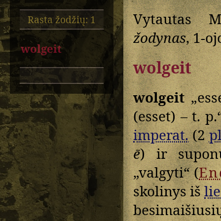
Vytautas M
Rasta žodžių: 1
žodynas
, 1-oj
wolgeit
wolgeit
wolgeit
„ess
(esset) – t. p
imperat.
(2
pl
ē
) ir supo
„valgyti“ (
En
skolinys iš
lie
besimaišiusi