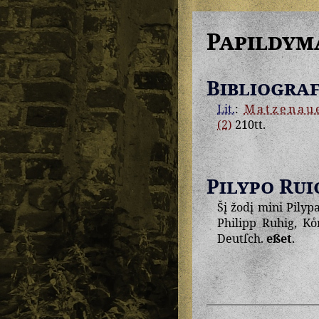
Papildym
Bibliograf
Lit.
:
Matzenau
(2)
210tt.
Pilypo Rui
Šį žodį mini Pilyp
Philipp Ruhig, Koͤ
Deutſch.
eßet
.