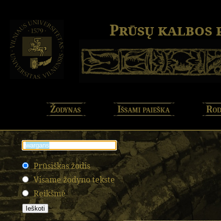
Prūsų kalbos
Žodynas
Išsami paieška
Rod
Prūsiškas žodis
Visame žodyno tekste
Reikšmė