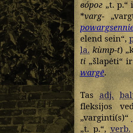
во́рог
„t. p.“ 
*
varg-
„varg
powargsenni
elend sein“,
p
la.
kùmp-t
) 
ti
„šlapėti“ ir
wargē
.
Tas
adj.
bal
fleksijos v
„varginti(s)“
„t. p.“,
verb.