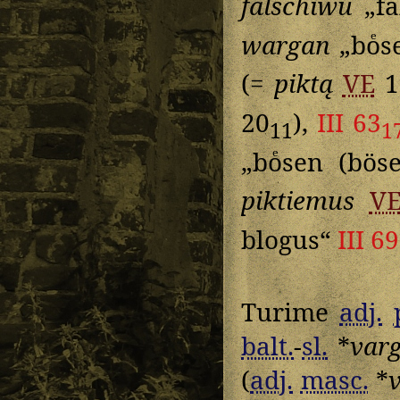
falschiwu
„fa
wargan
„boͤs
(=
piktą
VE
1
20
),
III 63
11
1
„boͤsen (bös
piktiemus
V
blogus“
III 69
Turime
adj.
balt.
-
sl.
*
varg
(
adj.
masc.
*