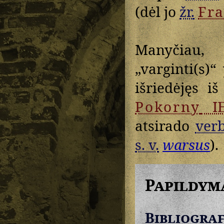
(dėl jo
žr.
Fr
Manyčiau
„varginti(s)“
išriedėjęs i
Pokorny
I
atsirado
verb
s. v.
warsus
).
Papildym
Bibliograf