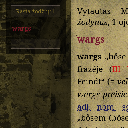
Vytautas M
Rasta žodžių: 1
žodynas
, 1-o
wargs
wargs
wargs
„boͤse
frazėje (
III 
Feindt“ (=
ve
wargs
prēisi
adj.
nom.
s
„boͤsem (bös