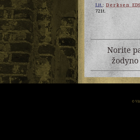
Lit.
:
Derksen
EDS
721t.
Norite p
žodyno 
© Vil