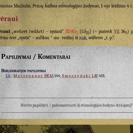
tautas Mažiulis,
Prūsų kalbos etimologijos žodynas
, 1-ojo leidimo 4 t.
ēraui
ēraui
„wehret (währt) – tęsiasi“
III 85
[53
] (=
patenk
VE
36
)
p
2
25
5
ērau-tvei
„tęstis“ – sufikso *
-au-
vedinį iš
vok.
währen
„t. p.“.
Papildymai / Komentarai
Bibliografijos papildymai
Lit.
:
Matzenauer
BKAS
144;
Smoczyński
LAV
401.
Norite papildyti / pakomentuoti šį etimologijos žodyno straipsn