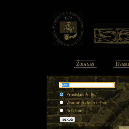
Žodynas
Išsami
Prūsiškas žodis
Visame žodyno tekste
Reikšmė