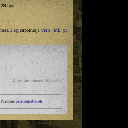
 230 psl.
raes.
3
sg.
suponuoja
verb.
(
inf.
)
pr.
Rinkevičius Vytautas
,
2013-04-01
į? Prašome
prisiregistruoti.