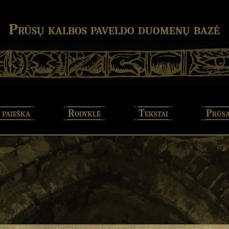
Prūsų kalbos paveldo duomenų bazė
 paieška
Rodyklė
Tekstai
Prūsa