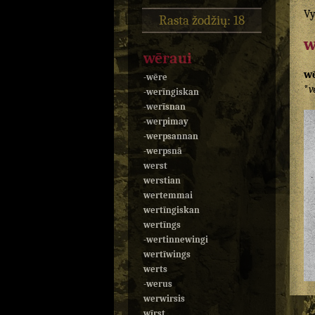
Vy
Rasta žodžių: 18
w
wēraui
w
-wēre
*
v
-werīngiskan
-werīsnan
-werpimay
-werpsannan
-werpsnā
werst
werstian
wertemmai
wertīngiskan
wertīngs
-wertinnewingi
wertīwings
werts
-werus
werwirsis
wīrst