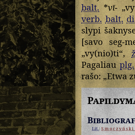
balt.
*
vī-
„vy(
verb.
balt.
di
slypi šaknys
[savo seg-m
„vy(nio)ti“,
ž
Pagaliau
plg.
rašo: „Etwa 
Papildym
Bibliograf
Lit.
:
Smoczyński