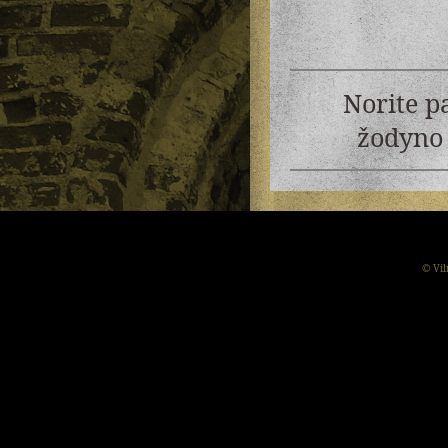
Norite p
žodyno 
© Vil