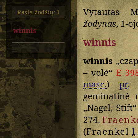
Vytautas M
Rasta žodžių: 1
žodynas
, 1-o
winnis
winnis
winnis
„czap
– volė“
E 39
masc.
)
pr.
geminatinė 
„Nagel, Stift“
274,
Fraenk
(
Fraenkel
l.