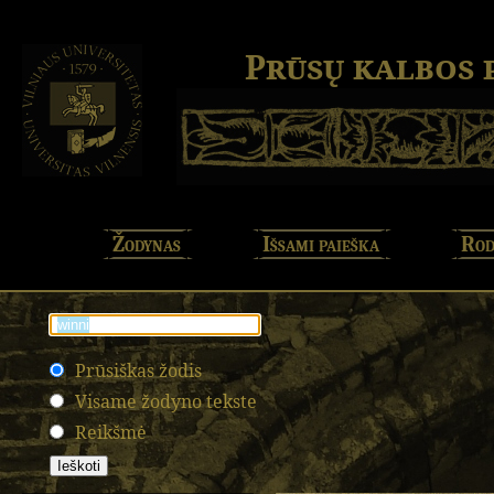
Prūsų kalbos
Žodynas
Išsami paieška
Rod
Prūsiškas žodis
Visame žodyno tekste
Reikšmė