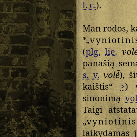
l. c.
).
Man rodos, 
*„
vyniotini
(
plg.
lie.
volė
panašią sem
s. v.
volė̃
), š
kaištis“
>
)
sinonimą
vo
Taigi atsta
„
vyniotinis
laikydamas j