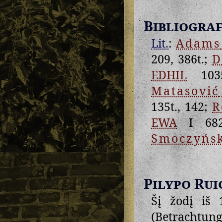
Bibliograf
Lit.
:
Adams
209, 386t.;
D
EDHIL
103
Matasović
135t., 142;
R
EWA
I 682
Smoczyńs
Pilypo Rui
Šį žodį iš 
(Betrachtung