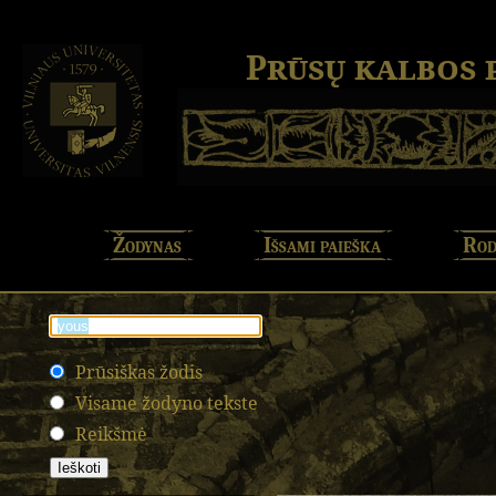
Prūsų kalbos
Žodynas
Išsami paieška
Rod
Prūsiškas žodis
Visame žodyno tekste
Reikšmė