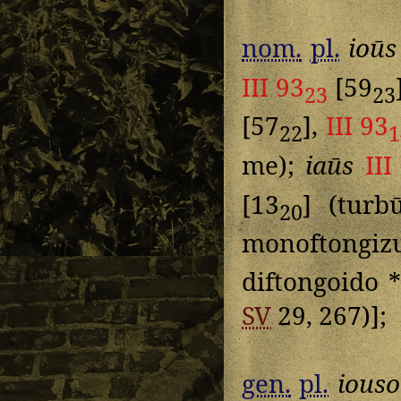
nom.
pl.
ioūs
III 93
[59
23
23
[57
],
III 93
22
1
me);
iaūs
III
[13
] (turb
20
monoftongizu
diftongoido *
SV
29, 267)];
gen.
pl.
ious