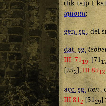
(tik taip I k
iquoitu
;
gen.
sg.
, dėl 
dat.
sg.
tebbe
III 71
[71
19
1
[25
],
III 85
2
12
acc.
sg.
tien
„d
III 81
[51
]
2
29