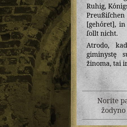
Ruhig, Koͤnig
Preußiſchen
[gehoͤret], 
ſollt nicht.
Atrodo, ka
giminystę s
žinoma, tai i
Norite p
žodyno 