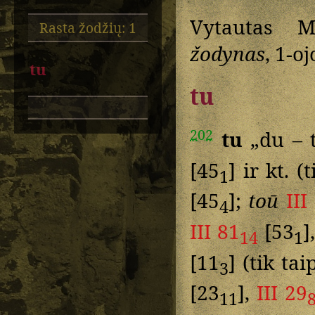
Vytautas M
Rasta žodžių: 1
žodynas
, 1-oj
tu
tu
202
tu
„du – 
[45
] ir kt. (
1
[45
];
toū
III
4
III 81
[53
]
14
1
[11
] (tik ta
3
[23
],
III 29
11