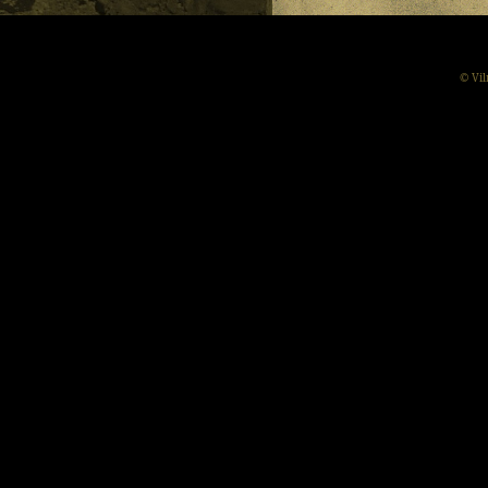
© Vil