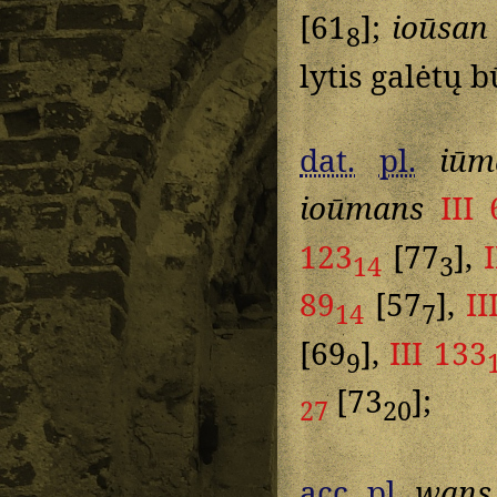
[61
];
ioūsan
8
lytis galėtų b
dat.
pl.
iūm
ioūmans
III 
123
[77
],
14
3
89
[57
],
II
14
7
[69
],
III 133
9
[73
];
27
20
acc.
pl.
wans