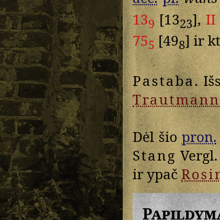
13
[13
],
II
9
23
75
[49
] ir k
5
8
Pastaba
. I
Trautmann
Dėl šio
pron.
Stang
Vergl.
ir ypač
Rosi
Papildym