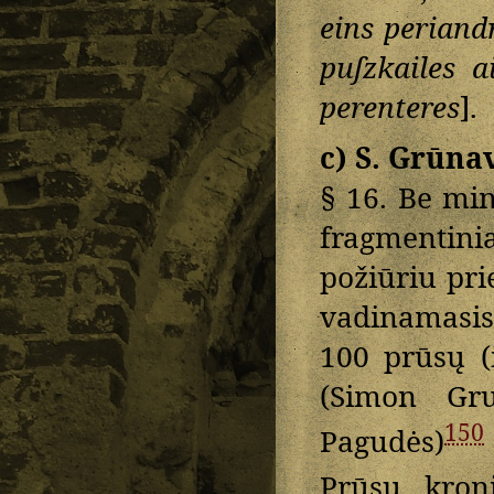
eins periand
puſzkailes a
perenteres
].
c) S. Grūna
§ 16. Be min
fragmentini
požiūriu pri
vadinamasi
100 prūsų (
(Simon Gru
150
Pagudės)
Prūsų kron