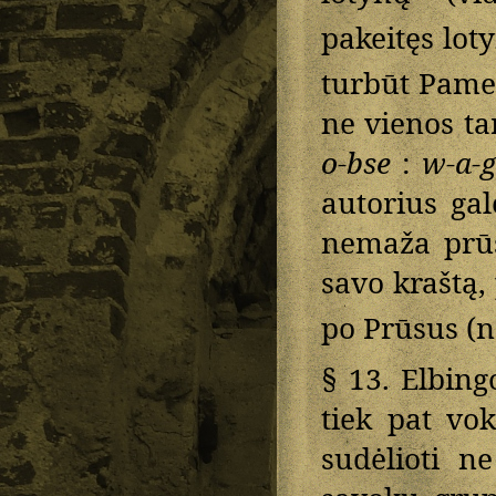
pakeitęs lot
turbūt Pame
ne vienos ta
o-bse
:
w-a-g
autorius gal
nemaža prūs
savo kraštą, 
po Prūsus (n
§ 13. Elbing
tiek pat vok
sudėlioti n