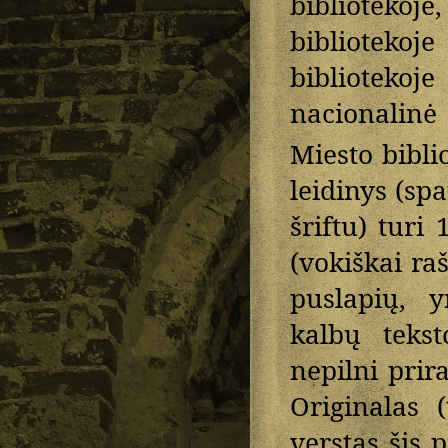
bibliotekoj
bibliotek
bibliotekoj
nacionalinė
Miesto bibli
leidinys (sp
šriftu) turi
(vokiškai ra
puslapių, y
kalbų tekst
nepilni prira
Originalas (
verstas šis 