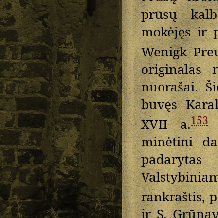
prūsų kalb
mokėjęs ir p
Wenigk Pre
originalas
nuorašai. Š
buvęs Karal
153
XVII a.
(
minėtini da
padarytas
Valstybini
rankraštis,
p
ir S. Grūna