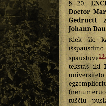
§ 20.
ENC
Doctor Mart
Gedructt 
Johann Dau
Kiek šio ka
išspausdi
19
spaustuvė
tekstas iki
universit
egzemplio
(nenumeruot
tuščiu pusl