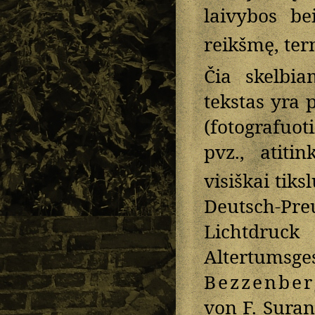
laivybos be
reikšmę, ter
Čia skelbia
tekstas yra 
(fotografuot
pvz., atiti
visiškai tiks
Deutsch-Pr
Lichtdru
Altertums
Bezzenber
von F. Sura