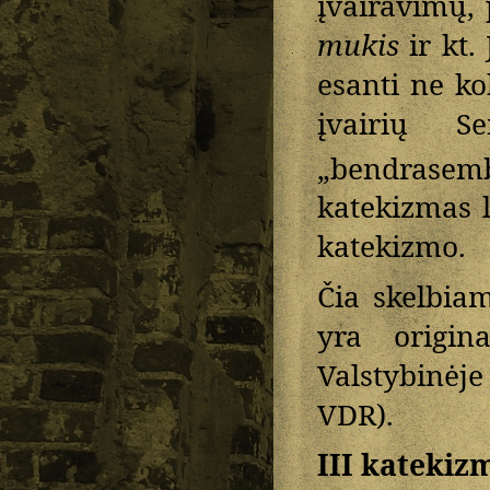
įvairavimų, 
mukis
ir kt.
esanti ne k
įvairių S
„bendrasemb
katekizmas l
katekizmo.
Čia skelbiam
yra origin
Valstybinėje
VDR).
III katekiz