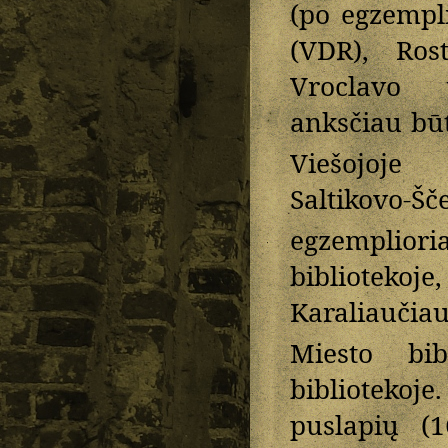
(po egzempli
(VDR), Rost
Vroclavo u
anksčiau bū
Viešojoje b
Saltikovo-
egzempliori
bibliotekoj
Karaliauči
Miesto bibl
bibliotekoj
puslapių (1