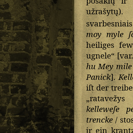
posakių ir 
užrašytų).
svarbesniais
moy myle ſ
heiliges fe
ugnele“ [var
hu Mey mile
Panick
].
Kel
iſt der trei
„ratavežys
kelleweſe p
trencke
/ sto
jr ein kran