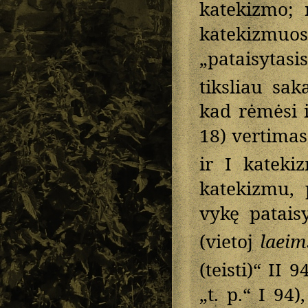
katekizmo; 
katekizmuo
„pataisytasi
tiksliau sak
kad rėmėsi i
18) vertimas
ir I kateki
katekizmu, 
vykę patai
(vietoj
laeim
(teisti)“ II 
„t. p.“ I 94)