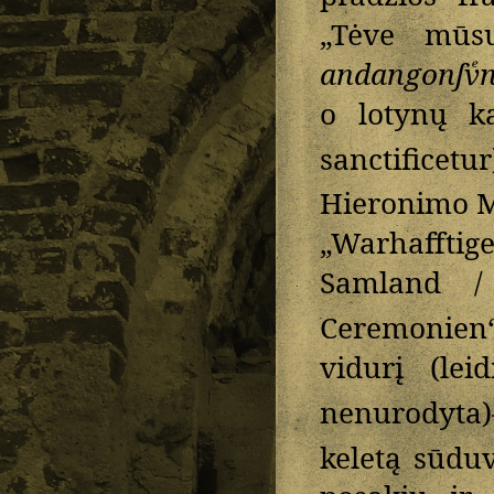
„Tėve mūs
andangonſvͤn
o lotynų ka
sanctificetur
Hieronimo Ma
„Warhaffti
Samland /
Ceremonien
vidurį (lei
nenurodyta)
keletą sūdu