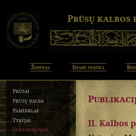
Prūsų kalbos
Žodynas
Išsami paieška
Rod
Prūsai
Publikaci
Prūsų kalba
Paminklai
Tyrėjai
II. Kalbos 
Publikacijos