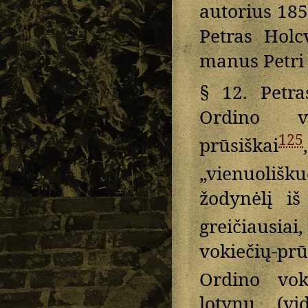
autorius 185
Petras Holc
manus Petri
§ 12. Petra
Ordino vi
125
prūsiškai
„vienuolišk
žodynėlį iš
greičiausiai
vokiečių-pr
Ordino voki
lotynų (vi