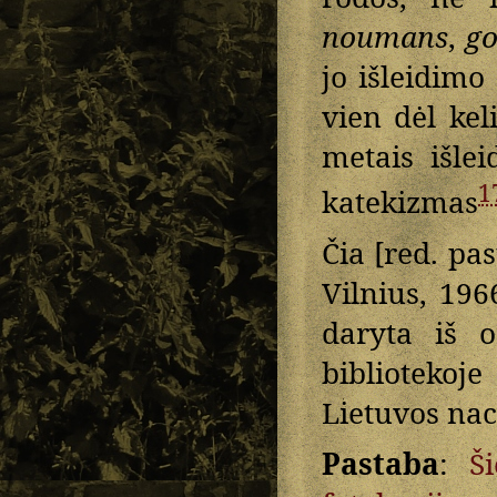
noumans
,
g
jo išleidimo
vien dėl kel
metais išlei
1
katekizmas
Čia [red. pas
Vilnius, 196
daryta iš o
bibliotekoj
Lietuvos nac
Pastaba
:
Š