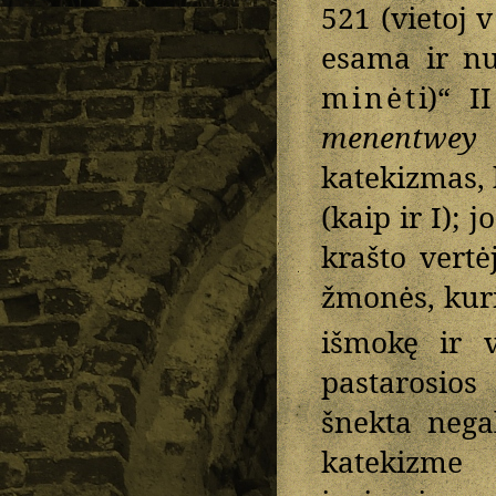
521 (vietoj
v
esama ir nu
minėt
i)“ I
menentwey
katekizmas, 
(kaip ir I);
krašto vertė
žmonės, kuri
išmokę ir v
pastarosios
šnekta negal
katekizme