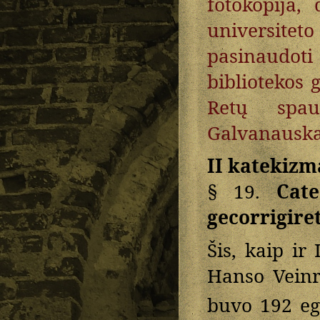
fotokopija,
universitet
pasinaudoti
bibliotekos 
Retų spaud
Galvanauskai
II katekizm
§ 19.
Cat
gecorrigire
Šis, kaip ir
Hanso Veinr
buvo 192 eg