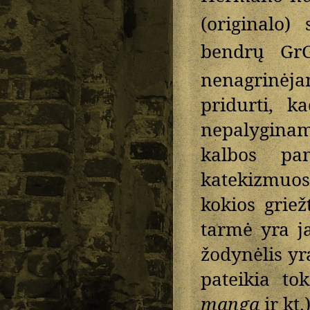
(originalo)
bendrų Gr
nenagrinėj
pridurti, k
nepalyginam
kalbos pam
katekizmuos
kokios griež
tarmė yra ja
žodynėlis yra
pateikia to
manga
ir kt.