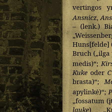
vertingos y
Ansnicz
,
Ans
– (lenk.) Bi
„Weissenb
Huns[felde] (
Bruch („ilga
medis)“;
Kir
Kuke
oder
C
brasta)“;
Mo
apylinkė)“;
P
„fossatum (įt
lauke
) „Kr