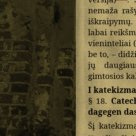
nemaža rašy
iškraipymų. 
labai reikšm
vieninteliai 
be to, – did
jų daugia
gimtosios ka
I katekizma
§ 18.
Catec
dagegen das
Šį katekizm