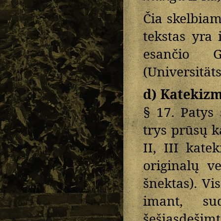
Čia skelbiam
tekstas yra
esančio Ge
(Universität
d) Katekiz
§ 17. Patys
trys prūsų 
II, III kate
originalų v
šnektas). Vi
imant, su
šešiasdešimt