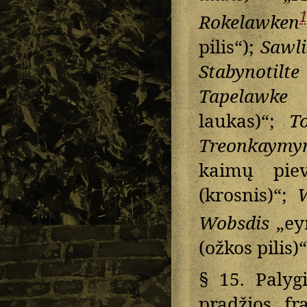
Rokelawken
pilis“);
Sawli
Stabynotilte
Tapelawke
r
laukas)“;
T
Treonkaymyn
kaimų pie
(krosnis)“;
W
Wobsdis
„eyn
(ožkos pilis)“
§ 15. Palygi
pradžios fr