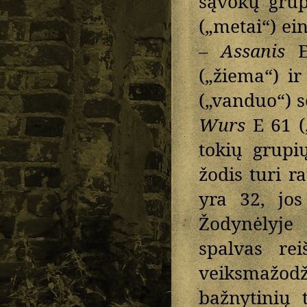
sąvokų grup
(„metai“) ei
–
Assanis
E
(„žiema“) ir
(„vanduo“) 
Wurs
E 61 (
tokių grupi
žodis turi r
yra 32, jos
Žodynėlyje 
spalvas re
veiksmažod
bažnytinių 