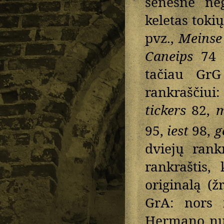
senesnė ne
keletas tokių
pvz.,
Meinse
Caneips
74 
tačiau GrG
rankraščiui
tickers
82,
m
95,
iest
98,
g
dviejų rank
rankraštis,
originalą (ž
GrA: nors 
Hermano nuo