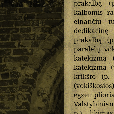
prakalbą (
kalbomis ra
einančiu tu
dedikacinę
prakalbą (p
paralelų vok
katekizmą (
katekizmą (
krikšto (p.
(vokiškosio
egzemplior
Valstybinia
p.), likim