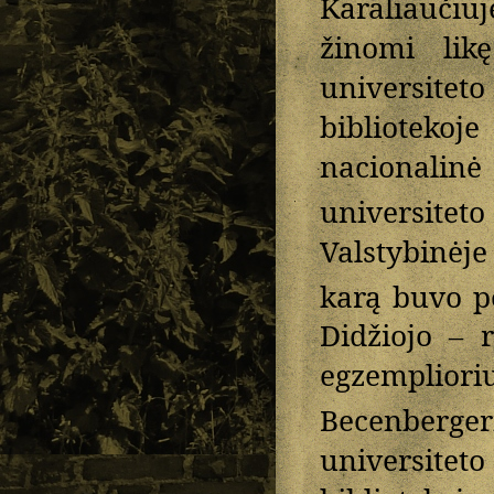
Karaliaučiu
žinomi likę
universitet
bibliotekoj
nacionalinė
universitet
Valstybinėje
karą buvo p
Didžiojo – r
egzemplio
Becenberger
universiteto