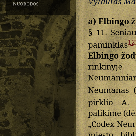
Vytautas Maž
Nuorodos
a) Elbingo 
§ 11. Seniau
12
paminklas
Elbingo žod
rinkinyj
Neumannian
Neumanas (
pirklio A.
palikime (dė
„Codex Neum
miesto bibl