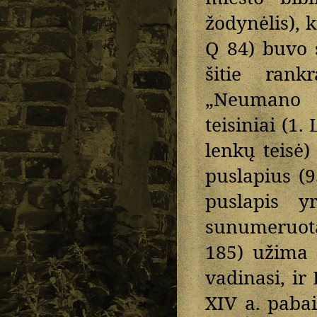
žodynėlis), k
Q 84) buvo 
šitie rank
„Neumano k
teisiniai (1.
lenkų teisė)
puslapius (9
puslapis y
sunumeruota
185) užima 
vadinasi, ir
XIV a. pabai