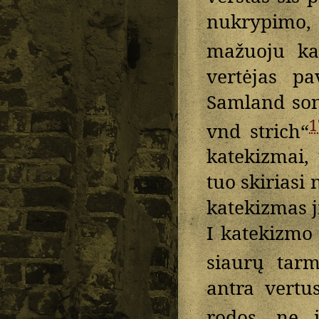
nukrypimo, 
mažuoju ka
vertėjas p
Samland son
1
vnd strich“
katekizmai,
tuo skiriasi 
katekizmas jį 
I katekizmo 
siaurų tarm
antra vertus
rodos, ne 