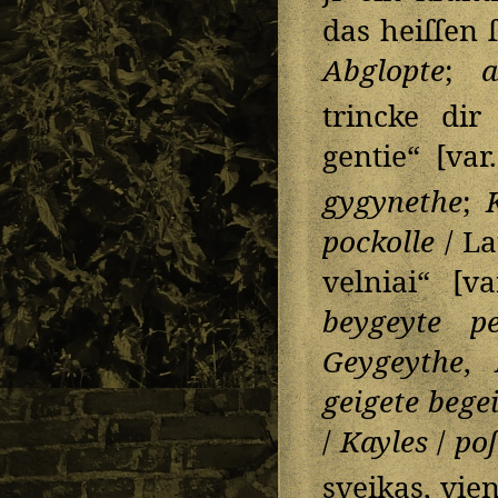
das heiſſen 
Abglopte
;
a
trincke dir
gentie“ [var
gygynethe
;
pockolle
/ La
velniai“ [v
beygeyte pe
Geygeythe
,
B
geigete bege
/
Kayles
/
poſ
sveikas, vie