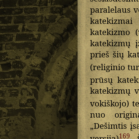
paralelaus vo
katekizmai
katekizmo (
katekizmų į
prieš šių k
(religinio tu
prūsų katek
katekizmų ve
vokiškojo) t
nuo origin
„Dešimtis įs
169
versija)
. 