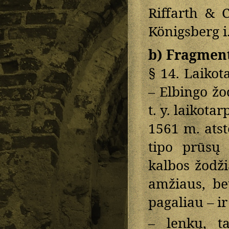
Riffarth & 
Königsberg i.
b) Fragmen
§ 14. Laikot
– Elbingo žo
t. y. laikota
1561 m. ats
tipo prūsų 
kalbos žodžia
amžiaus, be
pagaliau – i
– lenkų, t