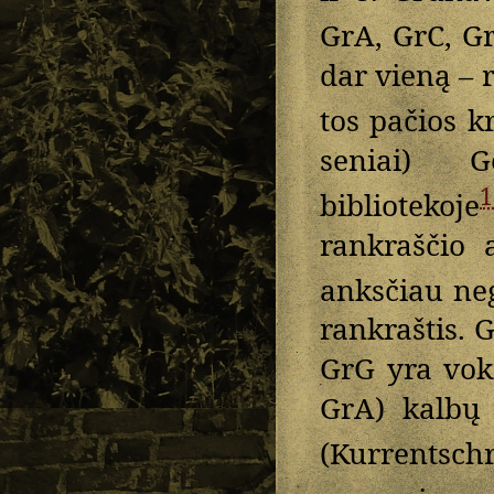
GrA, GrC, G
dar vieną – r
tos pačios k
seniai) Ge
1
bibliotekoje
rankraščio 
anksčiau ne
rankraštis. 
GrG yra vok
GrA) kalbų 
(Kurrentschr