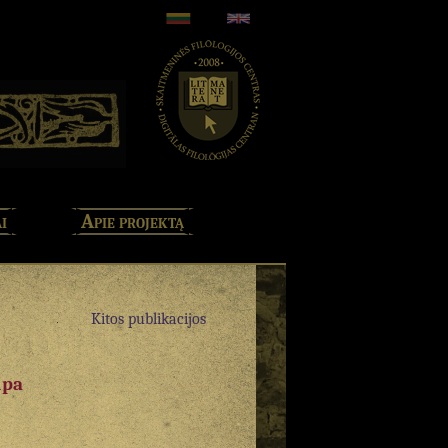
i
Apie projektą
Kitos publikacijos
upa