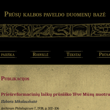
Prūsų kalbos paveldo duomenų bazė
 paieška
Rodyklė
Tekstai
Prūsa
Publikacijos
Priešreformacinių laikų prūsiško Tėve Mūsų nuotr
Elzbieta Mikalauskaitė
Archivum Philologicum
7, 1938, p. 102–106