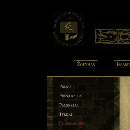
Žodynas
Išsami
Prūsai
Prūsų kalba
Paminklai
Tyrėjai
Publikacijos