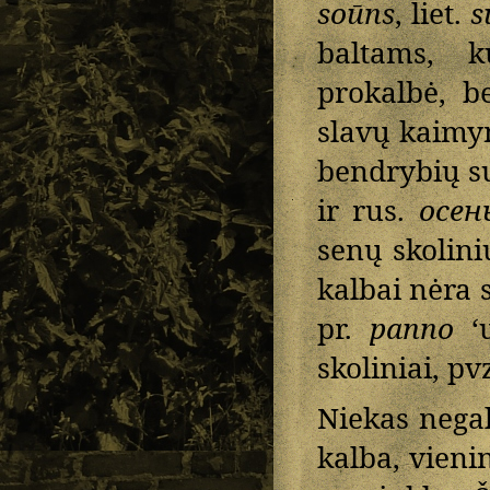
soūns
, liet.
s
baltams, k
prokalbė, b
slavų kaimyn
bendrybių su
ir rus.
осен
senų skolini
kalbai nėra 
pr.
panno
‘u
skoliniai, pvz
Niekas negal
kalba, vieni