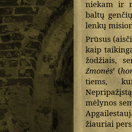
niekam ir n
baltų genči
lenkų mision
Prūsus (aisč
kaip taiking
žodžiais, s
žmonės
’ (
ho
tiems, ku
Nepripažįst
mėlynos semb
Apgailestauj
žiauriai pers