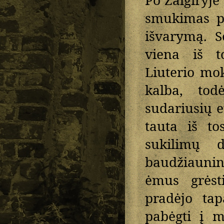
Po Žalgiryje
smukimas pa
išvarymą. S
viena iš to
Liuterio mo
kalba, tod
sudariusių e
tauta iš to
sukilimų 
baudžiaunin
ėmus grėsti
pradėjo tap
pabėgti į m