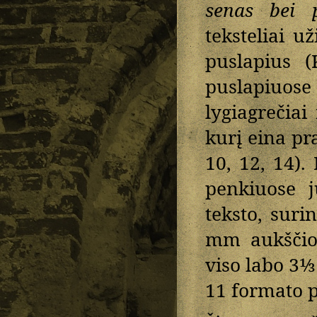
senas bei 
teksteliai 
puslapius (
puslapiuose
lygiagrečiai
kurį eina pra
10, 12, 14)
penkiuose j
teksto, suri
mm aukščio)
viso labo 3⅓ 
11 formato p