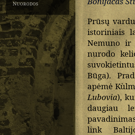
Bonifacas St
Nuorodos
Prūsų vardu
istoriniais 
Nemuno ir V
nurodo keli
suvokietint
Būga). Prad
apėmė Kùlmo
Lubovia
), k
daugiau l
pavadinimas 
link Balt