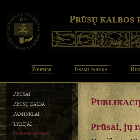
Prūsų kalbos
Žodynas
Išsami paieška
Rod
Prūsai
Publikaci
Prūsų kalba
Paminklai
Tyrėjai
Prūsai, jų 
Publikacijos