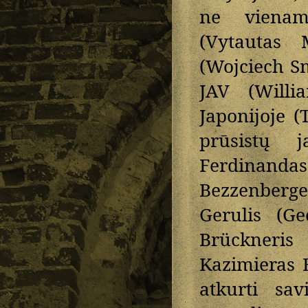
ne viename
(Vytautas M
(Wojciech Sm
JAV (Willi
Japonijoje (
prūsistų 
Ferdinan
Bezzenberge
Gerulis (Ge
Brückneris 
Kazimieras 
atkurti sav