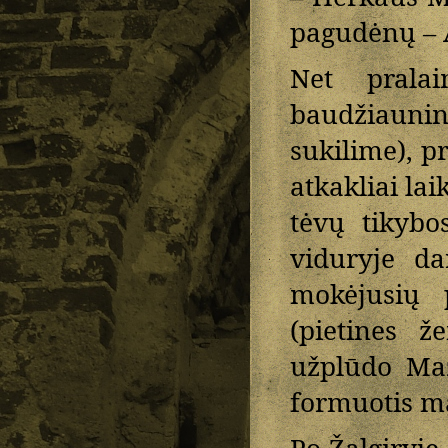
pagudėnų – 
Net pralai
baudžiaunin
sukilime), pr
atkakliai la
tėvų tikybo
viduryje da
mokėjusių 
(pietines 
užplūdo Maz
formuotis ma