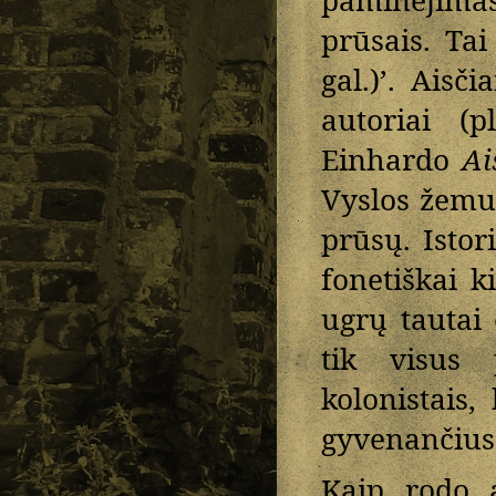
paminėjimas
prūsais. Ta
gal.)’. Aisč
autoriai (
Einhardo
Ai
Vyslos žemup
prūsų. Istor
fonetiškai k
ugrų tautai
tik visus 
kolonistais,
gyvenančius 
Kaip rodo a