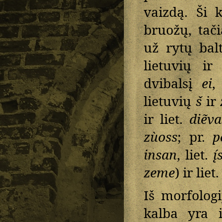
vaizdą. Ši 
bruožų, tač
už rytų bal
lietuvių ir
dvibalsį
ei
,
lietuvių
š
ir
ir liet.
diẽva
zùoss
; pr.
p
insan
, liet.
į́
zeme
) ir liet
Iš morfolog
kalba yra i