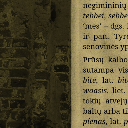
negiminini
tebbei
,
sebbe
‘mes’ – dgs.
ir pan. Tyr
senovinės yp
Prūsų kalbo
sutampa vis
bìtė
, lat.
bit
woasis
, liet
tokių atvej
baltų arba ti
píenas
, lat.
p