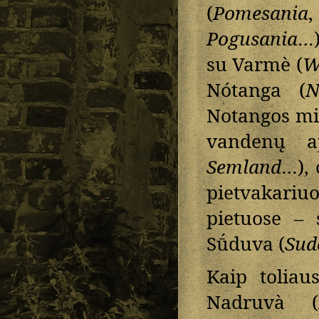
(
Pomesania
Pogusania
…)
su Varmè (
W
Nótanga (
N
Notangos min
vandenų a
Semland
…),
pietvakariuo
pietuose – 
Sū́duva (
Sud
Kaip toliau
Nadruvà (