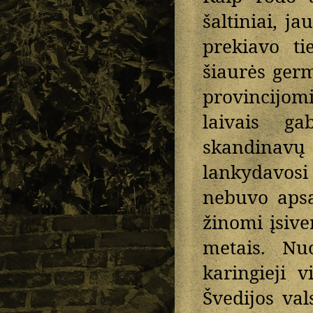
šaltiniai, 
prekiavo ti
šiaurės ger
provincijom
laivais g
skandinav
lankydavosi
nebuvo apsa
žinomi įsive
metais. Nu
karingieji v
Švedijos val