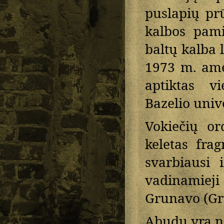
puslapių prū
kalbos pami
baltų kalba 
1973 m. ame
aptiktas v
Bazelio unive
Vokiečių or
keletas fra
svarbiausi 
vadinamiej
Grunavo (Gru
Abudu yra ne