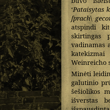
buvo išleis
‘
Pataisytas 
ſprach
\
geco
atspindi ki
skirtingas
vadinamas a
katekizmai
Weinreicho 
Minėti leidi
galutinio p
šešiolikos 
išverstas 
išspausdin