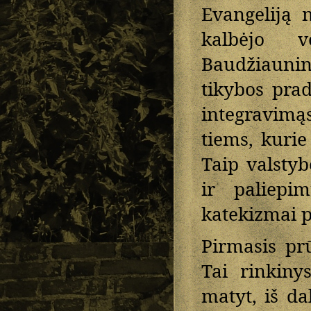
Evangeliją 
kalbėjo vo
Baudžiaunin
tikybos pra
integravimą
tiems, kurie
Taip valstyb
ir paliepi
katekizmai p
Pirmasis pr
Tai rinkiny
matyt, iš dal