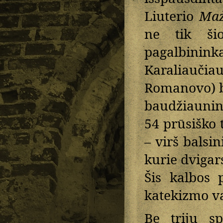
Liuterio
Maž
ne tik šio
pagalbinink
Karaliauči
Romanovo) ba
baudžiaunin
54 prūsiško t
– virš balsi
kurie dvigars
Šis kalbos 
katekizmo va
Be trijų s