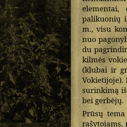
elementai, 
palikuonių 
m., visu ko
nuo pagonybė
du pagrindin
kilmės vokie
(klubai ir g
Vokietijoje)
surinkimą iš
bei gerbėjų.
Prūsų tema 
rašytojams, 