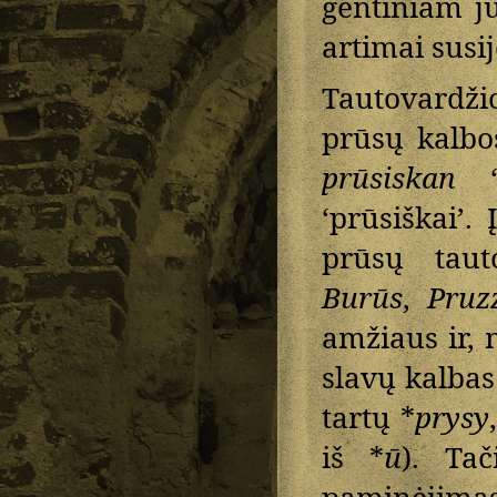
gentiniam ju
artimai susij
Tautovardž
prūsų kalbo
prūsiskan
‘p
‘prūsiškai’.
prūsų taut
Burūs
,
Pruzz
amžiaus ir, 
slavų kalbas 
tartų *
prysy
iš *
ū
). Ta