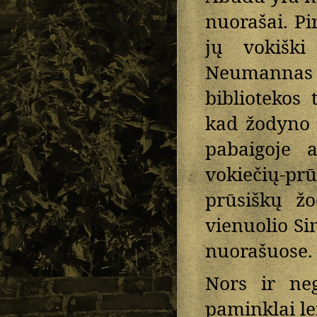
nuorašai. Pi
jų vokiški
Neumannas
bibliotekos
kad žodyno o
pabaigoje 
vokiečių-pr
prūsiškų žo
vienuolio 
nuorašuose.
Nors ir neg
paminklai le