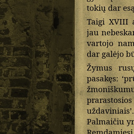
tokių dar esą
Taigi XVIII 
jau nebeska
vartojo nam
dar galėjo bū
Žymus rusų
pasakęs: ‘pr
žmoniškum
prarastosio
uždaviniai
Palmaičiu yr
Remdamiesi 