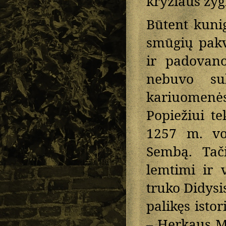
kryžiaus žyg
Būtent kuni
smūgių pakv
ir padovan
nebuvo suk
kariuomenės,
Popiežiui te
1257 m. vok
Sembą. Tači
lemtimi ir 
truko Didysi
palikęs isto
– Herkaus M