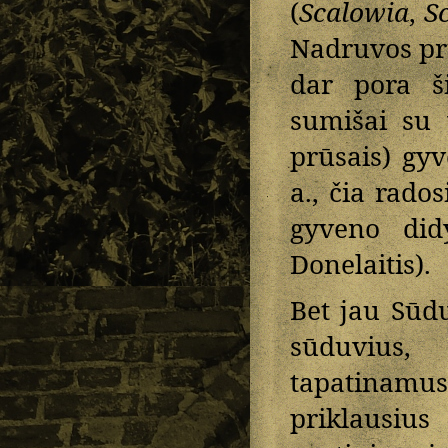
(
Scalowia
,
Sc
Nadruvos prū
dar pora ši
sumišai su 
prūsais) gyv
a., čia rados
gyveno didy
Donelaitis).
Bet jau Sūdu
sūduvius,
tapatinamus
priklausiu