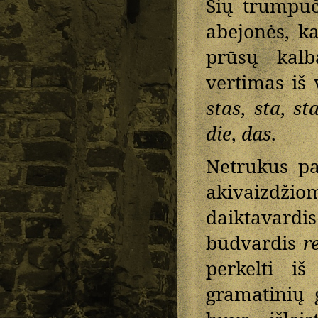
Šių trumpuč
abejonės, ka
prūsų kalbą
vertimas iš 
stas
,
sta
,
st
die
,
das
.
Netrukus pa
akivaizdž
daiktavardi
būdvardis
r
perkelti i
gramatinių 