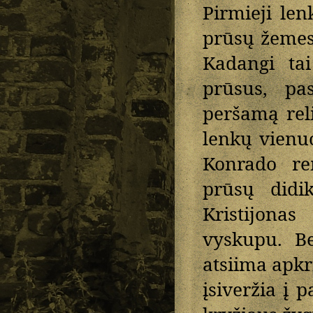
Pirmieji len
prūsų žemes
Kadangi tai
prūsus, pas
peršamą reli
lenkų vienuo
Konrado re
prūsų didi
Kristijona
vyskupu. Be
atsiima apkr
įsiveržia į 