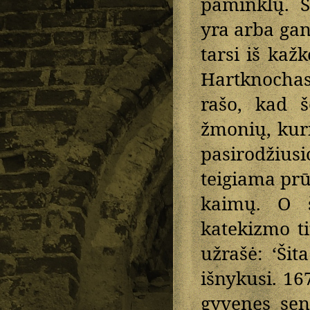
paminklų. Š
yra arba gan
tarsi iš kaž
Hartknochas
rašo, kad š
žmonių, kur
pasirodžius
teigiama pr
kaimų. O š
katekizmo t
užrašė: ‘Šit
išnykusi. 16
gyvenęs sen