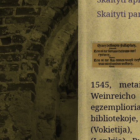
Skaityti p
1545, metai
Weinreicho 
egzemplior
bibliotekoj
(Vokietija)