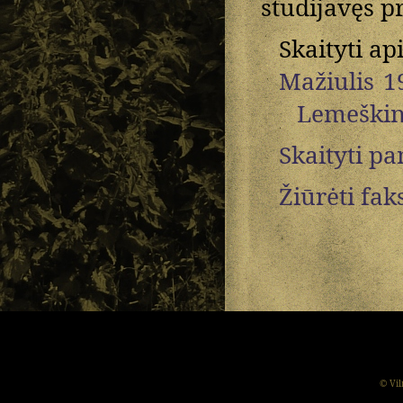
studijavęs p
Skaityti ap
Mažiulis 1
Lemeškin
Skaityti p
Žiūrėti fak
© Vil