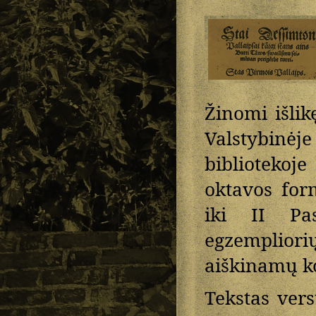
Žinomi išli
Valstybinėj
bibliotekoje
oktavos form
iki II Pas
egzempliori
aiškinamų k
Tekstas vers