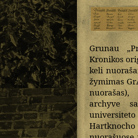
Grunau „Pr
Kronikos ori
keli nuoraša
žymimas GrA 
nuorašas),
archyve sa
universite
Hartknoch
nuorašuose p