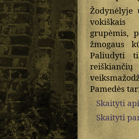
Žodynėlyje 
vokiškais 
grupėmis, p
žmogaus kū
Paliudyti t
reiškian
veiksmažodži
Pamedės tar
Skaityti ap
Skaityti p