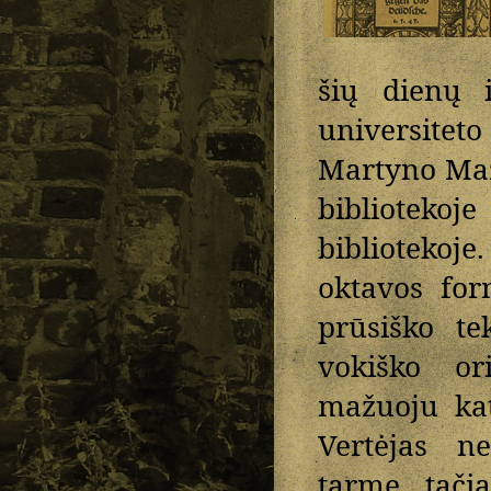
šių dienų i
universitet
Martyno Maž
biblioteko
bibliotekoj
oktavos for
prūsiško te
vokiško ori
mažuoju kat
Vertėjas n
tarme, tačia