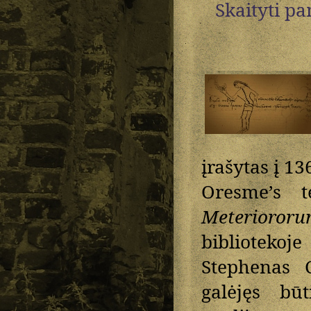
Skaityti p
įrašytas į 1
Oresme’s t
Meterioror
bibliotekoj
Stephenas 
galėjęs bū