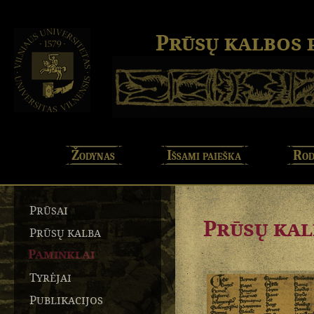
Prūsų kalbos
Žodynas
Išsami paieška
Rod
Prūsai
Prūsų kal
Prūsų kalba
Paminklai
Tyrėjai
Publikacijos