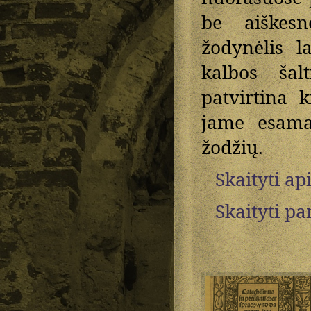
be aiškesn
žodynėlis l
kalbos šal
patvirtina k
jame esama
žodžių.
Skaityti ap
Skaityti p