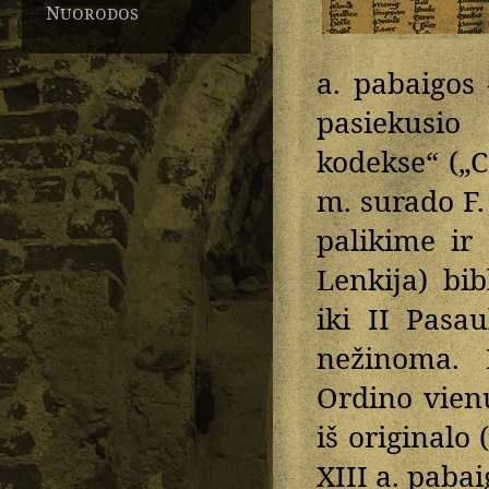
Nuorodos
a. pabaigos
pasiekusio
kodekse“ („
m. surado F
palikime ir
Lenkija) bi
iki II Pasa
nežinoma. 
Ordino vienu
iš originalo
XIII a. pabai