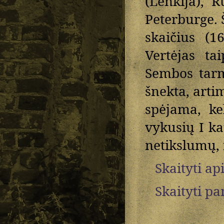
(Lenkija), R
Peterburge. 
skaičius (1
Vertėjas ta
Sembos tarm
šnekta, arti
spėjama, ke
vykusių I ka
netikslumų, 
Skaityti ap
Skaityti p