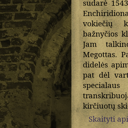
sudarė 1543
Enchiridion
vokiečių 
bažnyčios k
Jam talkin
Megottas. P
didelės apim
pat dėl var
specialau
transkribu
kirčiuotų sk
Skaityti ap