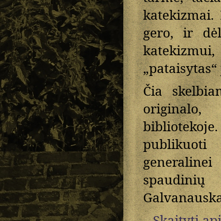
katekizmai. 
gero, ir dė
katekizmui,
„pataisytas“ 
Čia skelbia
originalo
bibliotekoje
publikuoti
generalinei
spaudini
Galvanauskai
Skaityti ap