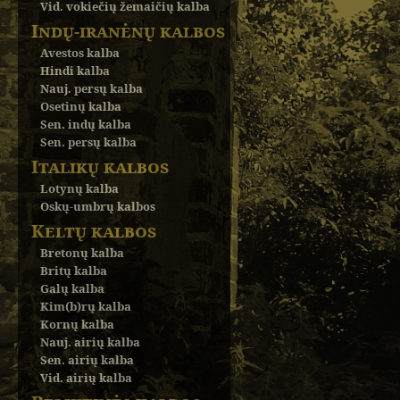
Vid. vokiečių žemaičių kalba
Indų-iranėnų kalbos
Avestos kalba
Hindi kalba
Nauj. persų kalba
Osetinų kalba
Sen. indų kalba
Sen. persų kalba
Italikų kalbos
Lotynų kalba
Oskų-umbrų kalbos
Keltų kalbos
Bretonų kalba
Britų kalba
Galų kalba
Kim(b)rų kalba
Kornų kalba
Nauj. airių kalba
Sen. airių kalba
Vid. airių kalba