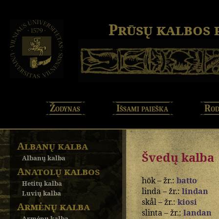
Prūsų kalbos
Žodynas
Išsami paieška
Rod
Albanų kalba
Švedų kalba
Albanų kalba
Anatolų kalbos
hōk – žr.:
batto
Hetitų kalba
linda – žr.:
lindan
Luvių kalba
skål – žr.:
kiosi
Armėnų kalba
slinta – žr.:
landan
Armėnų kalba