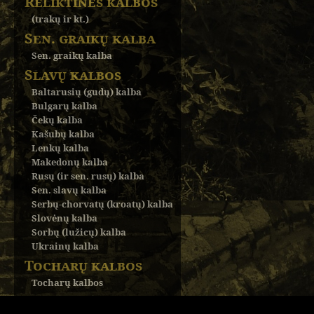
Reliktinės kalbos
(trakų ir kt.)
Sen. graikų kalba
Sen. graikų kalba
Slavų kalbos
Baltarusių (gudų) kalba
Bulgarų kalba
Čekų kalba
Kašubų kalba
Lenkų kalba
Makedonų kalba
Rusų (ir sen. rusų) kalba
Sen. slavų kalba
Serbų-chorvatų (kroatų) kalba
Slovėnų kalba
Sorbų (lužicų) kalba
Ukrainų kalba
Tocharų kalbos
Tocharų kalbos