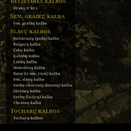
Reliktinės kalbos
(trakų ir kt.)
Sen. graikų kalba
Sen. graikų kalba
Slavų kalbos
Baltarusių (gudų) kalba
Bulgarų kalba
Čekų kalba
Kašubų kalba
Lenkų kalba
Makedonų kalba
Rusų (ir sen. rusų) kalba
Sen. slavų kalba
Serbų-chorvatų (kroatų) kalba
Slovėnų kalba
Sorbų (lužicų) kalba
Ukrainų kalba
Tocharų kalbos
Tocharų kalbos