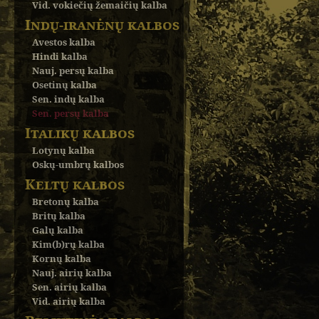
Vid. vokiečių žemaičių kalba
Indų-iranėnų kalbos
Avestos kalba
Hindi kalba
Nauj. persų kalba
Osetinų kalba
Sen. indų kalba
Sen. persų kalba
Italikų kalbos
Lotynų kalba
Oskų-umbrų kalbos
Keltų kalbos
Bretonų kalba
Britų kalba
Galų kalba
Kim(b)rų kalba
Kornų kalba
Nauj. airių kalba
Sen. airių kalba
Vid. airių kalba