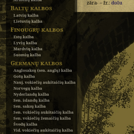
zāra- – žr.:
dolu
Baltų kalbos
Latvių kalba
Lietuvių kalba
Finougrų kalbos
Estų kalba
Lyvių kalba
Mardvių kalba
Suomių kalba
Germanų kalbos
Anglosaksų (sen. anglų) kalba
Gotų kalba
Nauj. vokiečių aukštaičių kalba
Norvegų kalba
Nyderlandų kalba
Sen. islandų kalba
Sen. saksų kalba
Sen. vokiečių aukštaičių kalba
Sen. vokiečių žemaičių kalba
Švedų kalba
Vid. vokiečių aukštaičių kalba