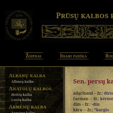
Prūsų kalbos
Žodynas
Išsami paieška
Rod
Albanų kalba
Sen. persų k
Albanų kalba
Anatolų kalbos
adạršnauš – žr.:
dirs
Hetitų kalba
čarman- – žr.:
kērme
Luvių kalba
dim – žr.:
-din
Armėnų kalba
kāra- – žr.:
*kargis
Armėnų kalba