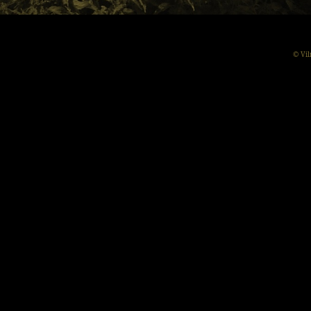
© Vil