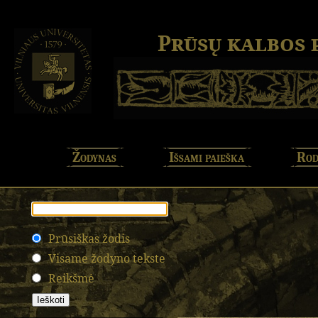
Prūsų kalbos
Žodynas
Išsami paieška
Rod
Prūsiškas žodis
Visame žodyno tekste
Reikšmė