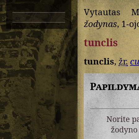
Vytautas M
žodynas
, 1-oj
tunclis
tunclis
,
žr.
cu
Papildym
Norite p
žodyno 