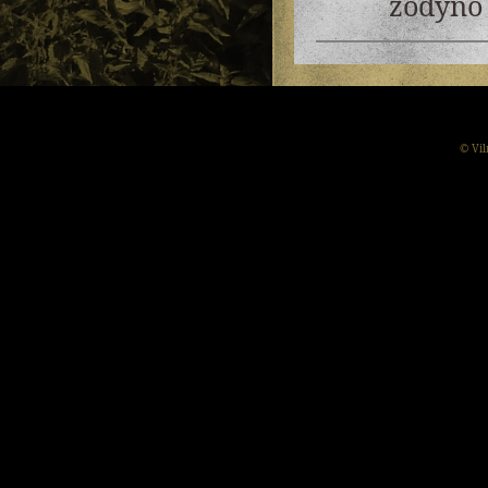
žodyno 
© Vil