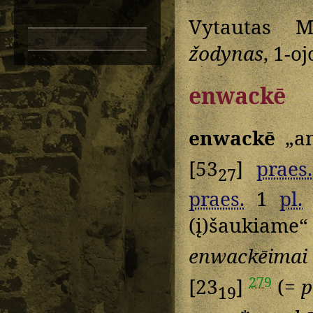
Vytautas M
žodynas
, 1-o
enwackē
enwackē
„an
[53
]
praes.
27
praes.
1
pl.
(į)šaukiame
enwackēimai
279
[23
]
(=
p
19