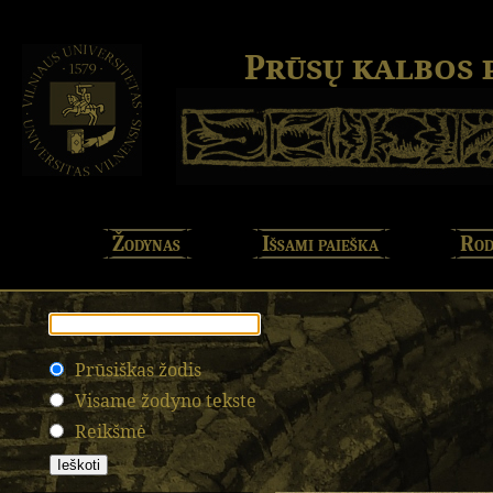
Prūsų kalbos
Žodynas
Išsami paieška
Rod
Prūsiškas žodis
Visame žodyno tekste
Reikšmė