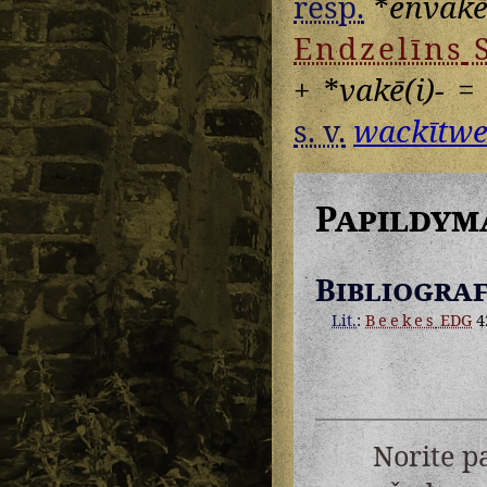
resp.
*
envakē
Endzelīns
+
*
vakē(i)-
= 
s. v.
wackītwe
Papildym
Bibliograf
Lit.
:
Beekes
EDG
4
Norite p