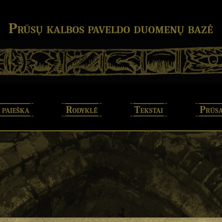
Prūsų kalbos paveldo duomenų bazė
 paieška
Rodyklė
Tekstai
Prūsa