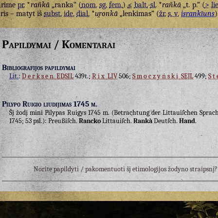
urime
pr.
*
rañkā
„ranka“ (
nom.
sg.
fem.
)
<
balt.
-
sl.
*
rañkā
„t. p.“ (
>
lie
ris – matyt iš
subst.
ide.
dial.
*
u̯ronkā
„lenkimas“ (
žr.
s. v.
isrankīuns
)
Papildymai / Komentarai
Bibliografijos papildymai
Lit.
:
Derksen
EDSIL
439t.;
Rix
LIV
506;
Smoczyński
SEJL
499;
St
Pilypo Ruigio liudijimas 1745 m.
Šį žodį mini Pilypas Ruigys 1745 m. (Betrachtung der Littauiſchen Sprache
1745; 53 psl.): Preußiſch.
Rancko
Littauiſch.
Rankà
Deutſch.
Hand
.
Norite papildyti / pakomentuoti šį etimologijos žodyno straipsn