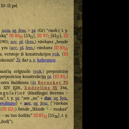
 10–11 psl.
6
nom.
sg.
fem.
=
pr.
(Gr) *
rankɔ̄
, t. y.
anką“
III 83
[53
],
III 97
[61
],
III
10
15
7
17
 690);
acc.
pl.
(
fem.
)
rānkans
„hende
, yra (
acc.
pl.
fem.
)
rānkans
III 83
20
s
, verstoje iš konstrukcijos
vok.
(
III
ankomis“.
Žr.
dar
s. v.
keleranco
.
ančią originalo (
vok.
) prepozicinę
 prepozicinę konstrukciją
pr.
(
III 83
)
5
 nėra išaiškinta (
žr.
Berneker
PS
R
XIV 103t.,
Endzelīns
SV
246,
ingularinė
(klaidingai išversta –
a“, t. y.
pr.
*
sen
„su“ +
dat.
sg.
fem.
enditans
] +
acc.
sg.
fem.
[*
rānkan
11
(
III 112
)
hende
„Hände
– rankas“
7
 – su tuo žodžiu“
III 87
[55
], t. y.
22
26
„žodį“).