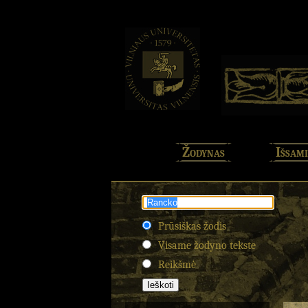
Žodynas
Išsami
Prūsiškas žodis
Visame žodyno tekste
Reikšmė