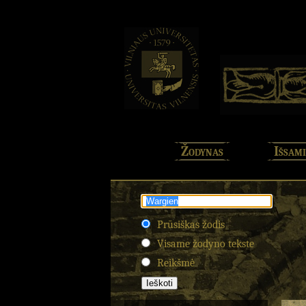
Žodynas
Išsami
Prūsiškas žodis
Visame žodyno tekste
Reikšmė