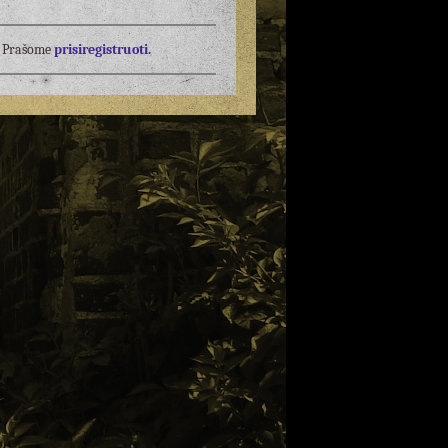
į? Prašome
prisiregistruoti.