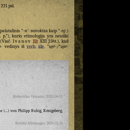
 221 psl.
palatalinis *
-nʹ-
suvoktas kaip *
-nj-
)
. p.“), kurio etimologija yra neaiški
 (Viač.
Ivanov
Blt
XIII 234t.), kad
o-
vedinys iš
verb.
ide.
*
u̯er-/
*
u̯or-
Rinkevičius Vytautas
,
2013-04-01
 (...) von Philipp Ruhig, Koͤnigsberg,
Strockis Mindaugas
,
2014-01-14