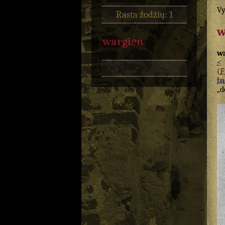
Vy
Rasta žodžių: 1
w
wargien
w
<
(
ba
„d