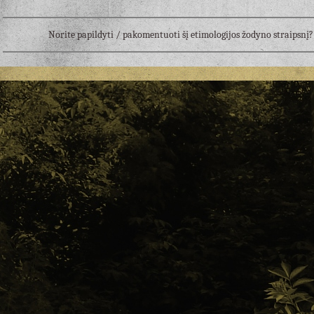
Norite papildyti / pakomentuoti šį etimologijos žodyno straipsn