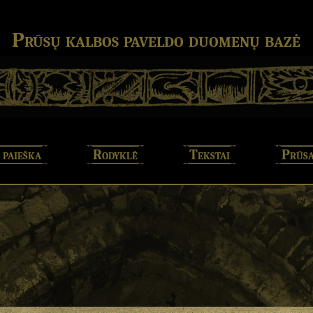
Prūsų kalbos paveldo duomenų bazė
 paieška
Rodyklė
Tekstai
Prūsa