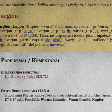
tautas Mažiulis,
Prūsų kalbos etimologijos žodynas
, 1-ojo leidimo 4 t.
argien
argien
„kupper (Kupfer) – varis“
E 525
nom.
sg.
neutr.
=
pr.
*
varʹan
(
*
varjan
„t. p.“
<
balt.
*
varjan
„t. p.“ (
>
lie.
vãrias
„t. p.“,
la.
vaŗš
„t
Fraenkel
LEW
1200). Tiesa, ne taip seniai iškelta įdomi hipotezė
lt.
*
varjan
„varis“ esąs iš
ide.
(
dial.
) *
u̯ori̯o-
„t. p.“ – sufikso *
-i̯
eg(in)ti, kaitinti“ (dėl jo
žr.
s. v.
auwerus
).
Papildymai / Komentarai
Bibliografijos papildymai
Lit.
:
Smoczyński
SEJL
722.
Pilypo Ruigio liudijimas 1745 m.
Šį žodį mini Pilypas Ruigys 1745 m. (Betrachtung der Littauiſchen Sprache
1745; 54 psl.): Preußiſch.
Warum
Littauiſch.
Wáras
Deutſch.
Kupfer
.