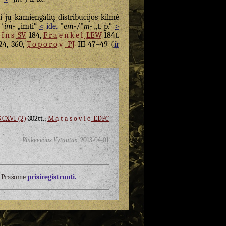
i jų kamiengalių distribucijos kilmė
/*
im-
„imti“
<
ide.
*
em-
/*
m̥-
„t. p.“
>
līns
SV
184,
Fraenkel
LEW
184t.
4, 360,
Toporov
PJ
III 47–49 (
ir
 CXVI (2)
302tt.;
Matasović
EDPC
Rinkevičius Vytautas
,
2013-04-01
į? Prašome
prisiregistruoti.