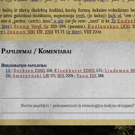
e baltų ir slavų dialektų žodžiai, kurių formų šaknies vokalizmo be
r nėra galutinai išaiškinta, suponuoja
verb.
(jo šaknį)
balt.
-
sl.
*
em-
em-ō
„perku; (arch). imu“,
s. air.
(ar-fo-)em-
„imti“ ir kt.
Žr.
Endze
 liter.
),
Stang
Vergl. Gr.
333–394 (passim),
Kazlauskas
LKIG
32
er.
),
Ivanov
SBG
132,
ESSJ
VI 71 (
ir liter.
), VIII 224t.
Papildymai / Komentarai
Bibliografijos papildymai
Lit.
:
Derksen
EDSIL
158;
Kloekhorst
EDHIL
575;
Lindeman
HS
115;
Smoczyński
LAV
171,
SEJL
220t.;
Vaan
EDL
188.
Norite papildyti / pakomentuoti šį etimologijos žodyno straipsn