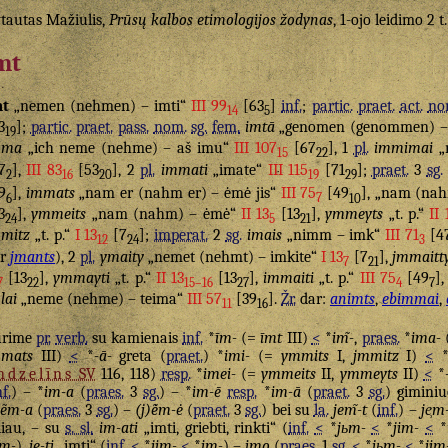
tautas Mažiulis,
Prūsų kalbos etimologijos žodynas
, 1-ojo leidimo 2 t
mt
mt
„nemen (nehmen) – imti“
III 99
[63
]
inf.
;
partic.
praet.
act.
no
14
5
3
];
partic.
praet.
pass.
nom.
sg.
fem.
imtā
„genomen (genommen) –
19
mma
„ich neme (nehme) – aš imu“
III 107
[67
], 1
pl.
immimai
„
15
22
7
],
III 83
[53
], 2
pl.
immati
„imate“
III 115
[71
];
praet.
3
sg.
2
16
20
19
29
9
],
immats
„nam er (nahm er) – ėmė jis“
III 75
[49
], „nam (na
6
7
10
3
],
ymmeits
„nam (nahm) – ėmė“
II 13
[13
],
ymmeyts
„t. p.“
II 
24
5
21
mitz
„t. p.“
I 13
[7
];
imperat.
2
sg.
imais
„nimm – imk“
III 71
[4
12
24
3
ar
jmants
), 2
pl.
ymaity
„nemet (nehmt) – imkite“
I 13
[7
],
jmmaitt
7
21
[13
],
ymmayti
„t. p.“
II 13
[13
],
immaiti
„t. p.“
III 75
[49
]
7
22
15–16
27
4
7
lai
„neme (nehme) – teima“
III 57
[39
].
Žr.
dar:
animts
,
ebimmai
,
11
16
urime
pr.
verb.
su kamienais
inf.
*
īm-
(=
īmt
III)
<
*
im̃-
,
praes.
*
ima-
mmats
III)
<
*
-ā-
greta (
praet.
) *
imi-
(=
ymmits
I,
jmmitz
I)
<
ndzelīns
SV
116, 118)
resp.
*
imei-
(=
ymmeits
II,
ymmeyts
II)
<
*
nf.
) – *
im-a
(
praes.
3
sg.
) – *
im-ē
resp.
*
im-ā
(
praet.
3
sg.
) giminiu
)ẽm-a
(
praes.
3
sg.
) –
(j)ė̃m-ė
(
praet.
3
sg.
) bei su
la.
jem̃-t
(
inf.
) –
je̹m
liau, – su
s. sl.
im-ati
„imti, griebti, rinkti“ (
inf.
<
*
jьm-
<
*
jim-
<
*
m-
),
ję-ti
„imti“ (
inf.
<
*
jim-
<
*
im-
) –
imǫ
(
praes.
1
sg.
<
*
jьm-
<
*
jim