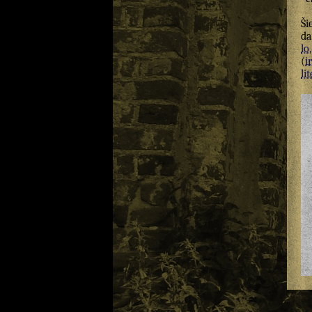
Ši
da
lo.
(
ir
lit