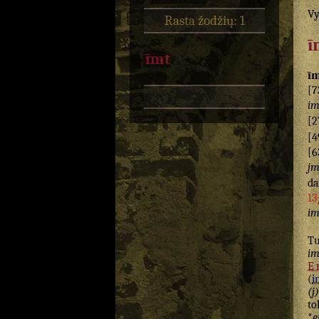
Vy
Rasta žodžių: 1
ī
īmt
ī
[7
i
[2
[4
[6
jm
d
13
im
T
i
E
(
i
(j
to
*
e