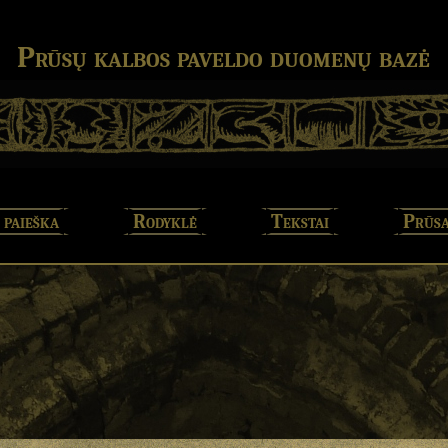
Prūsų kalbos paveldo duomenų bazė
 paieška
Rodyklė
Tekstai
Prūsa