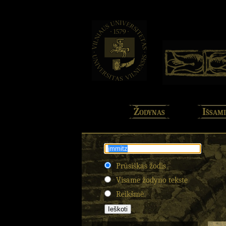
Žodynas
Išsami
Prūsiškas žodis
Visame žodyno tekste
Reikšmė