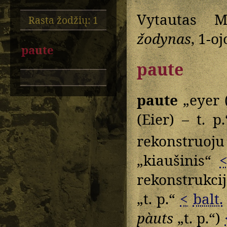
Vytautas M
Rasta žodžių: 1
žodynas
, 1-o
paute
paute
paute
„eyer (
(Eier) – t. p
rekonstruo
„kiaušinis“
rekonstrukci
„t. p.“
<
balt.
pàuts
„t. p.“)