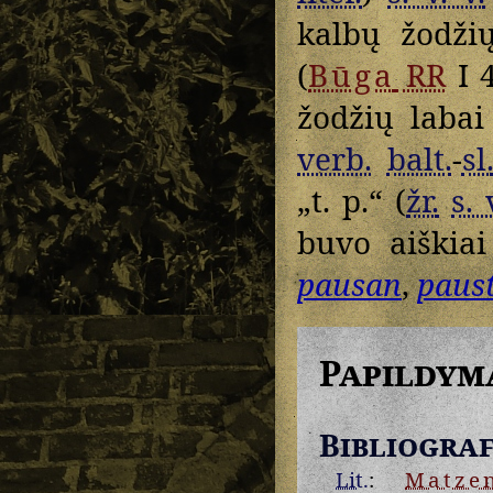
kalbų žodž
(
Būga
RR
I 
žodžių labai
verb.
balt.
-
sl
„t. p.“ (
žr.
s. 
buvo aiškiai
pausan
,
paus
Papildym
Bibliograf
Lit.
:
Matze