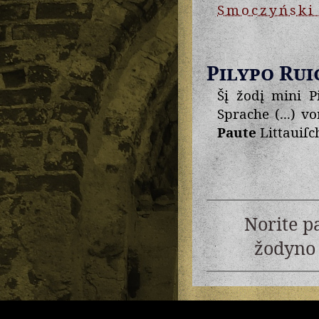
Smoczyński
Pilypo Rui
Šį žodį mini P
Sprache (...) v
Paute
Littauiſc
Norite p
žodyno 