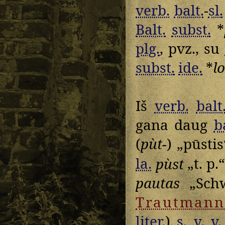
verb.
balt.
-
sl.
Balt.
subst.
*
plg.
, pvz., su
subst.
ide.
*
l
Iš
verb.
balt
gana daug
b
(
pùt-
) „pūsti
la.
pùst
„t. p.
pautas
„Schw
Trautmann
liter.
)
s. v. v.