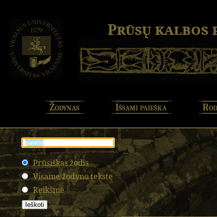
Prūsų kalbos
Žodynas
Išsami paieška
Rod
Prūsiškas žodis
Visame žodyno tekste
Reikšmė