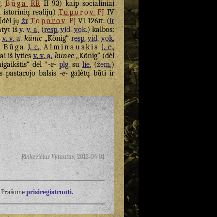
.
Būga
RR
II 93) kaip socialiniai
l istorinių realijų)
Toporov
PJ
IV
 [dėl jų
žr.
Toporov
PJ
VI 126tt. (
ir
tyt iš
v. v. a.
(
resp.
vid.
vok.
) kalbos:
s
v. v. a.
künic
„König“
resp.
vid.
vok.
.
Būga
l. c.
,
Alminauskis
l. c.
,
ai iš lyties
v. v. a.
kunec
„König“ (dėl
gaikštis“ dėl *
-e-
plg.
su
lie.
(
žem.
)
s pastarojo balsis
-e-
galėtų būti ir
Rinkevičius Vytautas
,
2013-04-01
į? Prašome
prisiregistruoti.