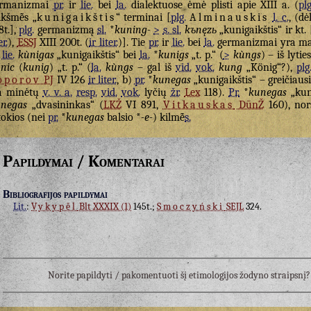
ermanizmai
pr.
ir
lie.
bei
la.
dialektuose ėmė plisti apie XIII a. (
plg
ikšmė̃s „
kunigaikštis
“ terminai [
plg.
Alminauskis
l. c.
, (dė
8t.],
plg.
germanizmą
sl.
*
kuning-
>
s. sl.
kъnęzь
„kunigaikštis“ ir kt.
er.
),
ESSJ
XIII 200t. (
ir liter.
)]. Tie
pr.
ir
lie.
bei
la.
germanizmai yra ma
)
lie.
kùnigas
„kunigaikštis“ bei
la.
*
kunigs
„t. p.“ (
>
kùngs
) – iš lytie
nic
(
kunig
) „t. p.“ (
la.
kùngs
– gal iš
vid.
vok.
kung
„König“?),
plg
oporov
PJ
IV 126
ir liter.
, b)
pr.
*
kunegas
„kunigaikštis“ – greičiausi
a minėtų
v. v. a.
resp.
vid.
vok.
lyčių
žr.
Lex
118).
Pr.
*
kunegas
„kuni
negas
„dvasininkas“ (
LKŽ
VI 891,
Vitkauskas
DūnŽ
160), nor
tokios (nei
pr.
*
kunegas
balsio *
-e-
) kilmė̃
s.
Papildymai / Komentarai
Bibliografijos papildymai
Lit.
:
Vykypěl
Blt XXXIX (1)
145t.;
Smoczyński
SEJL
324.
Norite papildyti / pakomentuoti šį etimologijos žodyno straipsn