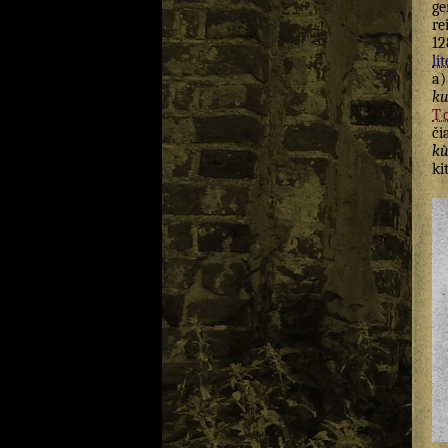
g
re
12
lit
a
ku
T
či
kù
ki