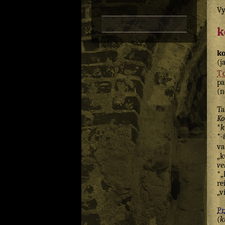
Vy
k
ko
(j
T
pa
(n
T
Ko
*
k
*
-
va
„k
ve
*„
re
„v
Pr.
(
k