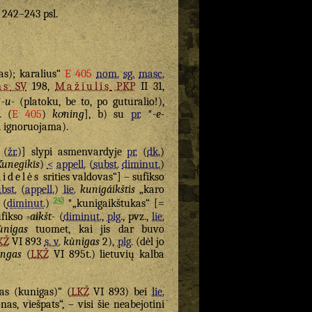
. 242–243 psl.
as); karalius“
E 405
nom.
sg.
masc.
ns
SV
198,
Mažiulis
PKP
II 31,
*
-u-
(platoku, be to, po guturalio!),
.
(
E 405
)
koͤning
], b) su
pr.
*
-e-
ol ignoruojama).
(
žr.
)] slypi asmenvardyje
pr.
(
dk.
)
Kunegikīs
)
<
appell.
(
subst.
diminut.
)
idelės
srities valdovas“] – sufikso
bst.
(
appell.
)
lie.
kunigáikštis
„karo
243
(
diminut.
)
*„kunigaikštukas“ [=
ufikso
-aikšt-
(
diminut.
,
plg.
, pvz.,
lie.
ùnigas
tuomet, kai jis dar buvo
KŽ
VI 893
s. v.
kùnigas
2),
plg.
(dėl jo
ingas
(
LKŽ
VI 895t.) lietuvių kalba
as (kunigas)“ (
LKŽ
VI 893) bei
lie.
as, viešpats“, – visi šie neabejotini