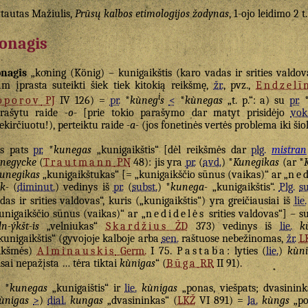
tautas Mažiulis,
Prūsų kalbos etimologijos žodynas
, 1-ojo leidimo 2 t
onagis
nagis
„koͤning (König) – kunigaikštis (karo vadas ir srities valdov
am įprasta suteikti šiek tiek kitokią reikšmę,
žr.
, pvz.,
Endzelī
i
oporov
PJ
IV 126) =
pr.
*
kùneg
s
<
*
kùnegas
„t. p.“: a) su
pr.
rašytu raide
-o-
[prie tokio parašymo dar matyt prisidėjo
vok
ekirčiuotu!), perteiktu raide
-a-
(jos fonetinės vertės problema iki ši
as pats
pr.
*
kunegas
„kunigaikštis“ [dėl reikšmės dar
plg.
mistran
negycke
(
Trautmann
PN
48): jis yra
pr.
(
avd.
) *
Kunegikas
(ar *
unegikas
„kunigaikštukas“ [= „kunigaikščio sūnus (vaikas)“ ar „
ned
ik-
(
diminut.
) vedinys iš
pr.
(
subst.
) *
kunega-
„kunigaikštis“.
Plg.
su
das ir srities valdovas“, kuris („kunigaikštis“) yra greičiausiai iš
lie.
unigaikščio sūnus (vaikas)“ ar „
nedidelės
srities valdovas“] – s
ln-ýkšt-is
„velniukas“
Skardžius
ŽD
373) vedinys iš
lie.
k
kunigaikštis“ (gyvojoje kalboje arba
sen.
raštuose nebežinomas,
žr.
L
ikšmės)
Alminauskis
Germ.
I 75.
Pastaba
: lyties (
lie.
)
kùn
isai nepažįsta … tėra tiktai
kùnigas
“ (
Būga
RR
II 91).
*
kunegas
„kunigaištis“ ir
lie.
kùnigas
„ponas, viešpats; dvasinink
ùnigas
>
)
dial.
kungas
„dvasininkas“ (
LKŽ
VI 891) =
la.
kùngs
„pon