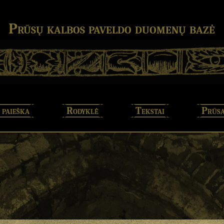
Prūsų kalbos paveldo duomenų bazė
 paieška
Rodyklė
Tekstai
Prūsa