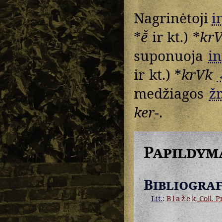
Nagrinėtoji
i
*
ē̆
ir kt.) *
kr
suponuoja
in
ir kt.) *
krVk
medžiagos
žr
ker-
.
Papildym
Bibliograf
Lit.
:
Blažek
Coll. Pr