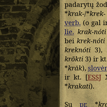
padarytų žod
*
krak-
/*
krek-
verb.
(o gal 
lie.
krak-nóti
bei
krek-nóti
kreknóti
3),
krõkti
3) ir kt
*
krăk
),
slovė
ir kt. [
ESSJ
X
*
krakati
).
Su
pr.
*
kr