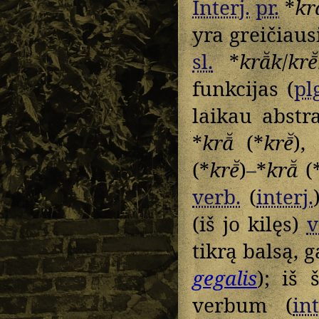
Interj.
pr.
*
kr
yra greičiaus
sl.
*
krā̆k
/
krē
funkcijas (
pl
laikau abstr
*
krā̆
(*
krē̆
),
(*
krē̆
)
–
*
krā̆
(
verb.
(
interj.
(iš jo kilęs)
v
tikrą balsą, 
gegalis
); iš 
verbum (
int