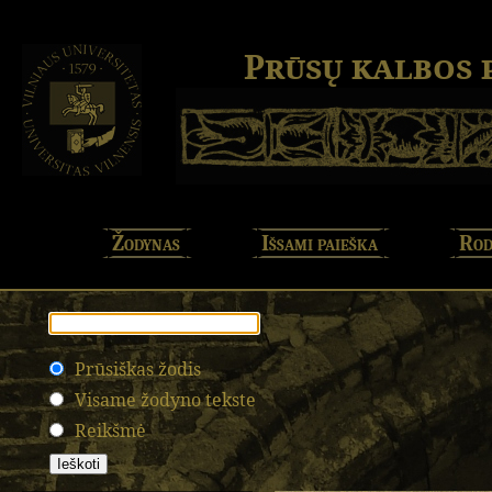
Prūsų kalbos
Žodynas
Išsami paieška
Rod
Prūsiškas žodis
Visame žodyno tekste
Reikšmė