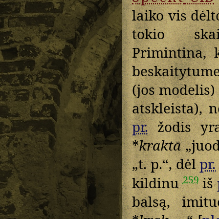
laiko vis dėl
tokio sk
Primintina,
beskaitytum
(jos modelis)
atskleista), 
pr.
žodis yra
*
kraktā
„juod
„t. p.“, dėl
pr.
259
kildinu
iš
balsą, imit