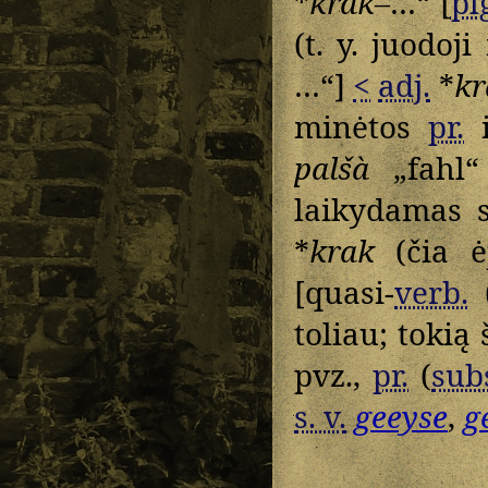
*
krak–
…“ [
pl
(t. y. juodoj
…“]
<
adj.
*
kr
minėtos
pr.
i
palšà
„fahl
laikydamas s
*
krak
(čia ė
[quasi-
verb.
toliau; tokią
pvz.,
pr.
(
sub
s. v.
geeyse
,
g