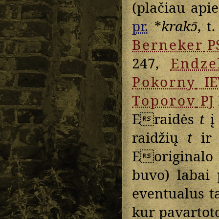
(plačiau apie
pr.
*
krakɔ̄
, t.
Berneker
P
247,
Endze
Pokorny
I
Toporov
PJ
Eraidės
t
raidžių
t
i
Eoriginalo 
buvo) labai
eventualus t
kur pavartoto