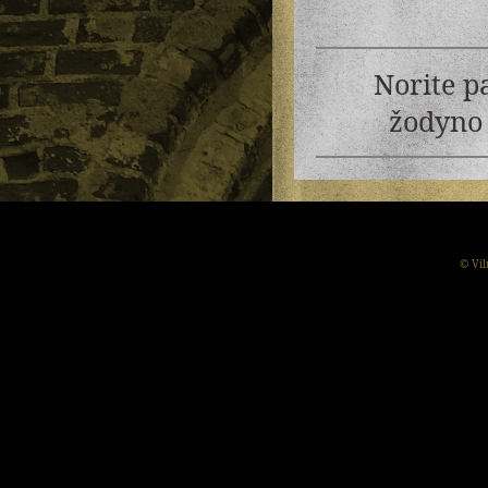
Norite p
žodyno 
© Vil