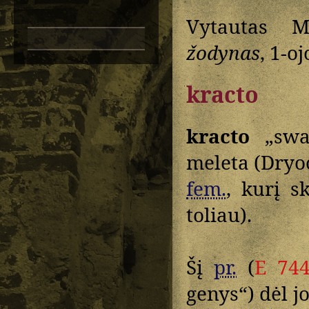
Vytautas M
žodynas
, 1-o
kracto
kracto
„swar
meleta (Dryo
fem.
, kurį s
toliau).
Šį
pr.
(
E 74
genys“) dėl j