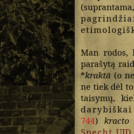
(supranta
pagrind
etimologiš
Man rodos,
parašytą rai
*
kraktā
(o ne
ne tiek dėl t
taisymų, ki
darybiškai
744
)
kracto
Specht
UID