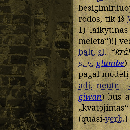
besigiminiuo
rodos, tik iš
1) laikytinas
meleta“)!] ve
balt.
-
sl.
*
krā̆
s. v.
glumbe
)
pagal model
adj.
neutr.
giwan
) bus 
„kvatojimas“
(quasi-
verb.
)