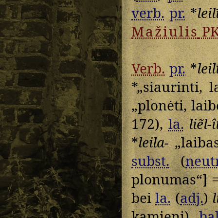
verb.
pr.
*
leil
Mažiulis
P
Verb.
pr.
*
leil
*„siaurinti, l
„plonėti, laib
172),
la.
liẽl-
*
leila-
„laibas
subst.
(
neutr
plonumas“] 
bei
la.
(
adj.
)
l
kamienį)
bal