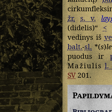
cirkumfleksi
žr.
s. v.
la
(didelis)“
<
*
vedinys iš
ve
balt.
-
sl.
*(
s
)
le
puodus ir
Mažiulis
l.
SV
201.
Papildym
Bibliograf