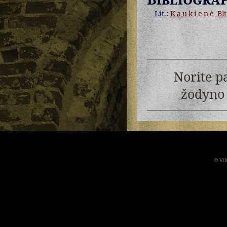
Lit.
:
Kaukienė
Blt
Norite p
žodyno 
© Vil