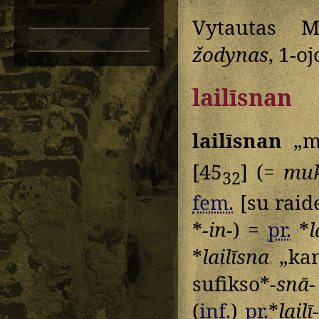
Vytautas M
žodynas
, 1-oj
lailīsnan
lailīsnan
„ma
[45
] (=
mu
32
fem.
[su rai
*
-in-
) =
pr.
*
l
*
lailīsna
„kan
sufikso*
-snā-
(
inf.
)
pr.
*
lailī