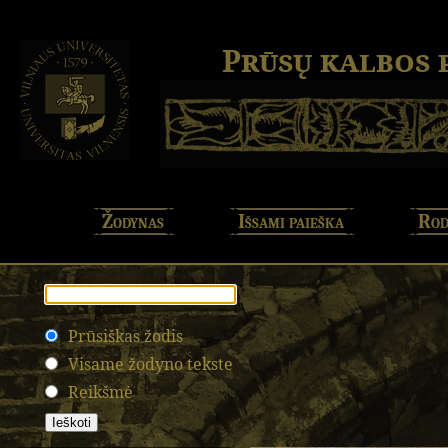
Prūsų kalbos
Žodynas
Išsami paieška
Rod
Prūsiškas žodis
Visame žodyno tekste
Reikšmė